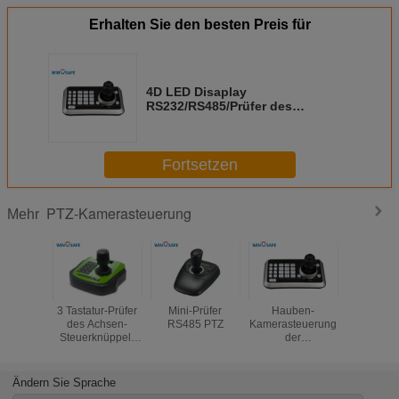
Erhalten Sie den besten Preis für
4D LED Disaplay
RS232/RS485/Prüfer des
Warnungs-Ministeuerknüppel-
PTZ für PTZ-Geschwindigkeits-
Hauben-Kamera
Fortsetzen
PTZ-Kamerasteuerung
Mehr
3 Tastatur-Prüfer
Mini-Prüfer
Hauben-
Kamerast
des Achsen-
RS485 PTZ
Kamerasteuerung
For Pu
Steuerknüppel-
der
Security
PTZ
Geschwindigkeits-
OLED Anz
4D
4D P
Ändern Sie Sprache