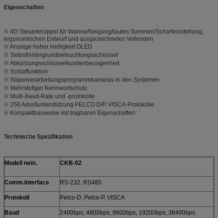
Eigenschaften
※ 4D Steuerknüppel für Wanne/Neigung/lautes Summen/Scharfeinstellung,
ergonomischen Entwurf und ausgezeichnetes Vollenden
※ Anzeige hoher Helligkeit OLED
※ Selbsthintergrundbeleuchtungsschlüssel
※ Abkürzungsschlüsselkundenbezogenheit
※ Schlaffunktion
※ Stapelverarbeitungsprogrammkameras in den Systemen
※ Mehrstufiger Kennwortschutz
※ Multi-Baud-Rate und -protokolle
※ 256 Adreßunterstützung PELCO D/P, VISCA-Protokolle
※ Kompaktbauweise mit tragbaren Eigenschaften
Technische Spezifikation
Modell nein.
CKB-02
Comm.Interface
RS-232, RS485
Protokoll
Pelco-D, Pelco-P, VISCA
Baud
2400bps, 4800bps, 9600bps, 19200bps, 38400bps