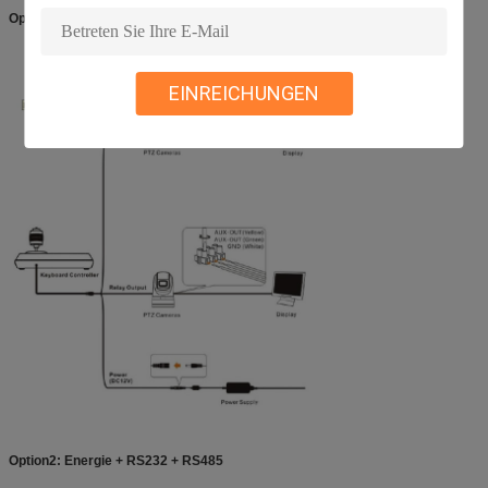
Optiion 1: Energie + Zusatzertrag + RS485
EINREICHUNGEN
Option2: Energie + RS232 + RS485