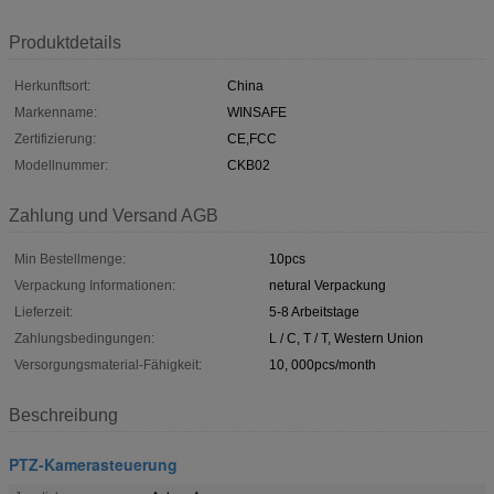
Produktdetails
Herkunftsort:
China
Markenname:
WINSAFE
Zertifizierung:
CE,FCC
Modellnummer:
CKB02
Zahlung und Versand AGB
Min Bestellmenge:
10pcs
Verpackung Informationen:
netural Verpackung
Lieferzeit:
5-8 Arbeitstage
Zahlungsbedingungen:
L / C, T / T, Western Union
Versorgungsmaterial-Fähigkeit:
10, 000pcs/month
Beschreibung
PTZ-Kamerasteuerung