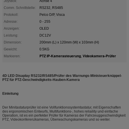
Joystick:
Achse 4
Comm. Schnittstelle:
RS232, RS485
Protokoll:
Pelco D/P, Visca
Adresse:
0 - 255
Anzeigen:
OLED
Leistung:
DC12V
Dimension:
200mm (L) x 120mm (W) x 103mm (H)
Gewicht:
0.5KG
PTZ IP-Kamerasteuerung
Videokamera-Prüfer
Markieren:
,
4D LED Disaplay RS232/RS485/Prüfer des Warnungs-Ministeuerknüppel-
PTZ für PTZ-Geschwindigkeits-Hauben-Kamera
Einleitung
Der Minitastaturprüfer ist eine Vollfunktionssystemtastatur, mit Eigenschaften
des ergonomischen Entwurfs, Multifunktions-, hohes reliaility und einfache
Operation, ist es ein perfekter Prüfer für Kameras der Fahrzeuggeschwindigkeit
PTZ, Videokonferenzkameras, Überwachungskameras und so weiter.