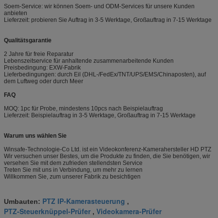
Soem-Service: wir können Soem- und ODM-Services für unsere Kunden
anbieten
Lieferzeit: probieren Sie Auftrag in 3-5 Werktage, Großauftrag in 7-15 Werktage
Qualitätsgarantie
2 Jahre für freie Reparatur
Lebenszeitservice für anhaltende zusammenarbeitende Kunden
Preisbedingung: EXW-Fabrik
Lieferbedingungen: durch Eil (DHL-/FedEx/TNT/UPS/EMS/Chinaposten), auf
dem Luftweg oder durch Meer
FAQ
MOQ: 1pc für Probe, mindestens 10pcs nach Beispielauftrag
Lieferzeit: Beispielauftrag in 3-5 Werktage, Großauftrag in 7-15 Werktage
Warum uns wählen Sie
Winsafe-Technologie-Co Ltd. ist ein Videokonferenz-Kamerahersteller HD PTZ
Wir versuchen unser Bestes, um die Produkte zu finden, die Sie benötigen, wir
versehen Sie mit dem zufrieden stellendsten Service
Treten Sie mit uns in Verbindung, um mehr zu lernen
Willkommen Sie, zum unserer Fabrik zu besichtigen
PTZ IP-Kamerasteuerung
Umbauten:
,
PTZ-Steuerknüppel-Prüfer
Videokamera-Prüfer
,