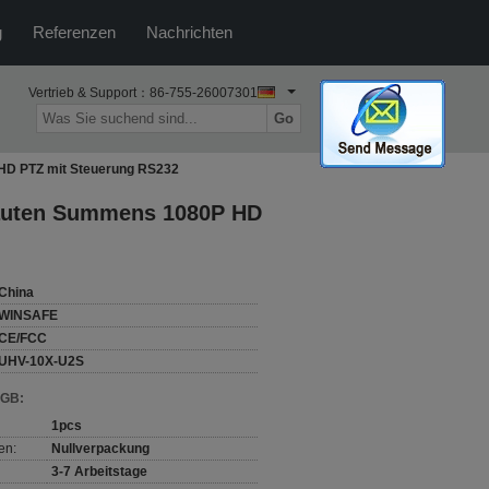
g
Referenzen
Nachrichten
Vertrieb & Support：
86-755-26007301
Go
HD PTZ mit Steuerung RS232
lauten Summens 1080P HD
China
WINSAFE
CE/FCC
UHV-10X-U2S
AGB:
1pcs
en:
Nullverpackung
3-7 Arbeitstage