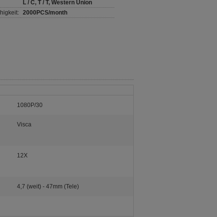
L / C, T / T, Western Union
igkeit:
2000PCS/month
:
1080P/30
Visca
12X
4,7 (weit) - 47mm (Tele)