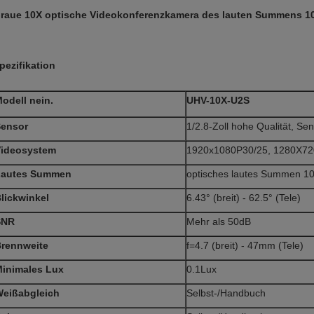
raue 10X optische Videokonferenzkamera des lauten Summens 1
pezifikation
odell nein.
UHV-10X-U2S
ensor
1/2.8-Zoll hohe Qualität, 
ideosystem
1920x1080P30/25, 1280X72
Lautes Summen
optisches lautes Summen 10
lickwinkel
6.43° (breit) - 62.5° (Tele)
SNR
Mehr als 50dB
rennweite
f=4.7 (breit) - 47mm (Tele)
inimales Lux
0.1Lux
eißabgleich
Selbst-/Handbuch