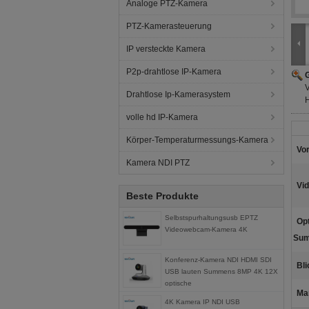
Analoge PTZ-Kamera
PTZ-Kamerasteuerung
IP versteckte Kamera
P2p-drahtlose IP-Kamera
G
Drahtlose Ip-Kamerasystem
volle hd IP-Kamera
Körper-Temperaturmessungs-Kamera
Vor
Kamera NDI PTZ
Vid
Beste Produkte
Selbstspurhaltungsusb EPTZ
Opt
Videowebcam-Kamera 4K
Su
Konferenz-Kamera NDI HDMI SDI
Bli
USB lauten Summens 8MP 4K 12X
optische
Ma
4K Kamera IP NDI USB