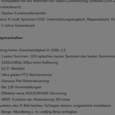
 Kompatibel mit der Mehrheit von Video-Conferencing-Software (UVC1
rotokollnorm)
 Starker Funktionsfernprüfer
enü ※ multi Sprachen OSD: Unterstützungsenglisch, Rippenstücke, R
 2 Jahre Garantiezeit
igenschaften
rtrag hoher Geschwindigkeit ※ USBs 2,0
 Lautes Summen: 10X optisches lautes Summen des lauten Summens 
 1920x1080p 30fps hohe Auflösung
 62.5° Blickfeld
 Ultra glatter PTZ Mechanismus
 Genaue Pint-Motorsteuerung
 Bis 128 Voreinstellungen
 Effektive seria RS232/RS485 Steuerung
 WDR, Funktion der Reduzierung 3D-noise
unktion des ※ Bild-leichten Schlages stützen umgekehrte Installation
 Berge: Wandberg u. in--ceilling Berg verfügbar