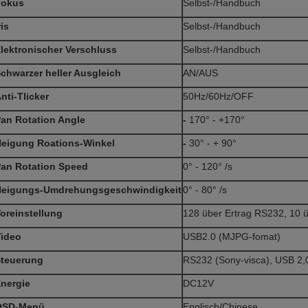
Fokus
Selbst-/Handbuch
ris
Selbst-/Handbuch
lektronischer Verschluss
Selbst-/Handbuch
chwarzer heller Ausgleich
AN/AUS
nti-Tlicker
50Hz/60Hz/OFF
an Rotation Angle
-
170° - +170°
eigung Roations-Winkel
-
30° - + 90°
an Rotation Speed
0° - 120° /s
eigungs-Umdrehungsgeschwindigkeit
0° - 80° /s
oreinstellung
128 über Ertrag RS232, 10 ü
ideo
USB2.0 (MJPG-fomat)
teuerung
RS232 (Sony-visca), USB 2,0
nergie
DC12V
OSD-Menü
Englisch/Chinese