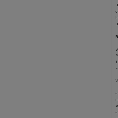
H
d
b
U
R
S
P
1
F
V
※
u
※
※