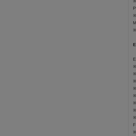
※
P
※
M
※
E
E
※
※
※
※
※
※
※
※
F
※