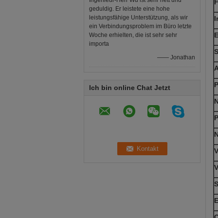
Ingenieur-Herr Wu ist sehr nett und
geduldig. Er leistete eine hohe
leistungsfähige Unterstützung, als wir
I
ein Verbindungsproblem im Büro letzte
E
Woche erhielten, die ist sehr sehr
importa
S
—— Jonathan
A
P
Ich bin online Chat Jetzt
N
P
N
V
V
S
E