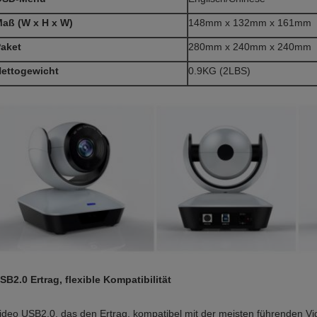
aß (W x H x W)
148mm x 132mm x 161mm
aket
280mm x 240mm x 240mm
ettogewicht
0.9KG (2LBS)
SB2.0 Ertrag, flexible Kompatibilität
ideo USB2.0, das den Ertrag, kompatibel mit der meisten führenden V