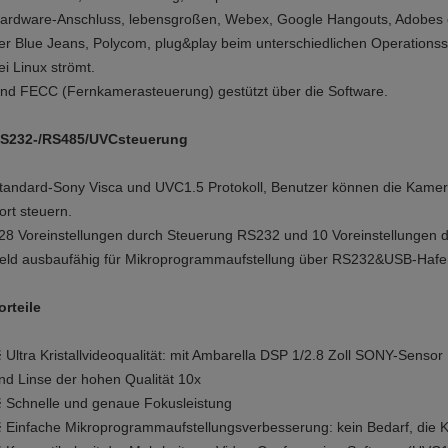
ardware-Anschluss, lebensgroßen, Webex, Google Hangouts, Adobes 
er Blue Jeans, Polycom, plug&play beim unterschiedlichen Operations
ei Linux strömt.
nd FECC (Fernkamerasteuerung) gestützt über die Software.
S232-/RS485/UVCsteuerung
tandard-Sony Visca und UVC1.5 Protokoll, Benutzer können die Kame
ort steuern.
28 Voreinstellungen durch Steuerung RS232 und 10 Voreinstellungen d
eld ausbaufähig für Mikroprogrammaufstellung über RS232&USB-Hafen
orteile
 Ultra Kristallvideoqualität: mit Ambarella DSP 1/2.8 Zoll SONY-Sensor
nd Linse der hohen Qualität 10x
 Schnelle und genaue Fokusleistung
 Einfache Mikroprogrammaufstellungsverbesserung: kein Bedarf, die