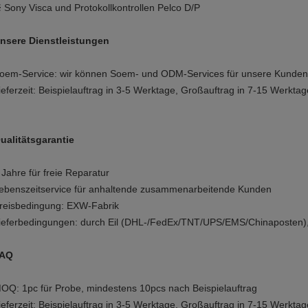
 Sony Visca und Protokollkontrollen Pelco D/P
nsere Dienstleistungen
oem-Service: wir können Soem- und ODM-Services für unsere Kunden
ieferzeit: Beispielauftrag in 3-5 Werktage, Großauftrag in 7-15 Werktag
ualitätsgarantie
 Jahre für freie Reparatur
ebenszeitservice für anhaltende zusammenarbeitende Kunden
reisbedingung: EXW-Fabrik
ieferbedingungen: durch Eil (DHL-/FedEx/TNT/UPS/EMS/Chinaposten),
AQ
OQ: 1pc für Probe, mindestens 10pcs nach Beispielauftrag
ieferzeit: Beispielauftrag in 3-5 Werktage, Großauftrag in 7-15 Werktag