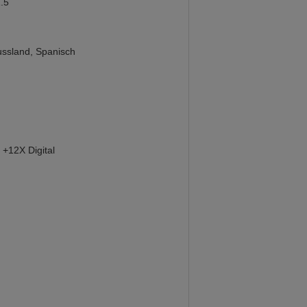
.5
ussland, Spanisch
+12X Digital