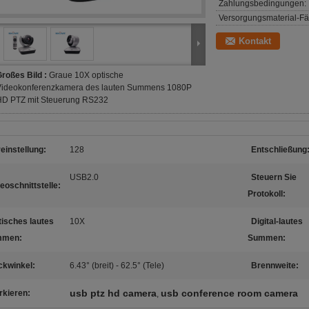
Zahlungsbedingungen:
Versorgungsmaterial-Fäh
Kontakt
roßes Bild :
Graue 10X optische
Videokonferenzkamera des lauten Summens 1080P
HD PTZ mit Steuerung RS232
einstellung:
128
Entschließung
USB2.0
Steuern Sie
eoschnittstelle:
Protokoll:
isches lautes
10X
Digital-lautes
mmen:
Summen:
ckwinkel:
6.43° (breit) - 62.5° (Tele)
Brennweite:
usb ptz hd camera
usb conference room camera
rkieren:
,