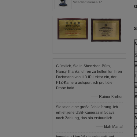
Videokonferenz-PTZ
G
S
M
S
V
Glücklich, Sie in Shenzhen-Büro,
Nancy.Thanks führen zu treffen für Ihren
Fachmann von HD IP-Lektor ein, der
PTZ-Kamera aufspürt, ich prüft die
B
Probe bald.
—— Rainer Kreher
B
Sie taten eine große Joblieferung. Ich
erhielt jene USB-Kameras in 5days
M
nach Zahlung, das bin erstaunlich.
—— Idah Manaf
W