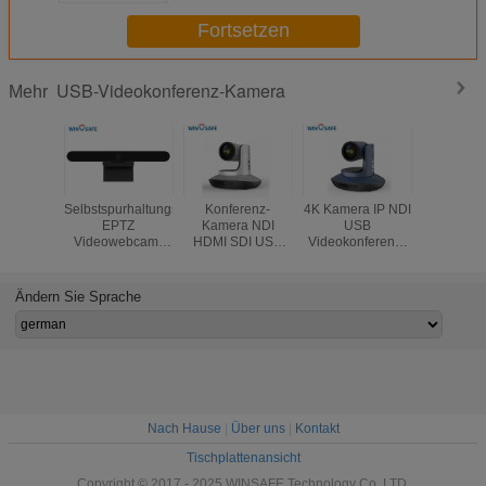
Fortsetzen
USB-Videokonferenz-Kamera
Mehr
Selbstspurhaltungsusb
Konferenz-
4K Kamera IP NDI
4K alle i
EPTZ
Kamera NDI
USB
USB
Videowebcam-
HDMI SDI USB
Videokonferenz-
Videow
Kamera 4K
lauten Summens
PTZ
Sound
8MP 4K 12X
optische
Ändern Sie Sprache
Nach Hause
|
Über uns
|
Kontakt
Tischplattenansicht
Copyright © 2017 - 2025 WINSAFE Technology Co.,LTD.