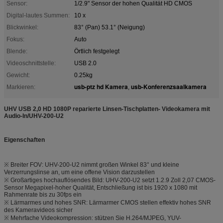
Sensor:
1/2.9" Sensor der hohen Qualität HD CMOS
Digital-lautes Summen:
10 x
Blickwinkel:
83° (Pan) 53.1° (Neigung)
Fokus:
Auto
Blende:
Örtlich festgelegt
Videoschnittstelle:
USB 2.0
Gewicht:
0.25kg
usb-ptz hd Kamera
usb-Konferenzsaalkamera
Markieren:
,
UHV USB 2,0 HD 1080P reparierte Linsen-Tischplatten- Videokamera mit
Audio-In/UHV-200-U2
Eigenschaften
※ Breiter FOV: UHV-200-U2 nimmt großen Winkel 83° und kleine
Verzerrungslinse an, um eine offene Vision darzustellen
※ Großartiges hochauflösendes Bild: UHV-200-U2 setzt 1.2.9 Zoll 2,07 CMOS-
Sensor Megapixel-hoher Qualität, Entschließung ist bis 1920 x 1080 mit
Rahmenrate bis zu 30fps ein
※ Lärmarmes und hohes SNR: Lärmarmer CMOS stellen effektiv hohes SNR
des Kameravideos sicher
※ Mehrfache Videokompression: stützen Sie H.264/MJPEG, YUV-