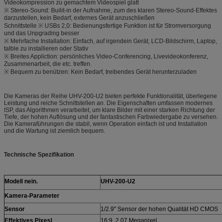
Videokompression zu gemachtem Videospiel glatt
※ Stereo-Sound: Builit-in der Aufnahme, zum des klaren Stereo-Sound-Effektes
darzustellen, kein Bedarf, externes Gerät anzuschließen
Schnittstelle ※ USBs 2,0: Bedienungsfertige Funktion ist für Stromversorgung
und das Unpgrading besser
※ Mehrfache Installation: Einfach, auf irgendein Gerät, LCD-Bildschirm, Laptop,
talble zu installieren oder Stativ
※ Breites Appliction: persönliches Video-Conferencing, Livevideokonferenz,
Zusammenarbeit, die etc. treffen.
※ Bequem zu benützen: Kein Bedarf, treibendes Gerät herunterzuladen
Die Kameras der Reihe UHV-200-U2 bieten perfekte Funktionalität, überlegene
Leistung und reiche Schnittstellen an. Die Eigenschaften umfassen modernes
ISP, das Algorithmen verarbeitet, um klare Bilder mit einer starken Richtung der
Tiefe, der hohen Auflösung und der fantastischen Farbwiedergabe zu versehen.
Die Kameraführungen die stabil, wenn Operation einfach ist und Installation
und die Wartung ist ziemlich bequem.
Technische Spezifikation
Modell nein.
UHV-200-U2
Kamera-Parameter
Sensor
1/2.9" Sensor der hohen Qualität HD CMOS
Effektives Pixesl
16:9, 2,07 Megapixel