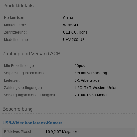
Produktdetails
Herkunftsort:
China
Markenname:
WINSAFE
Zertifizierung:
CE,FCC, Rohs
Modellnummer:
UHV-200-U2
Zahlung und Versand AGB
Min Bestellmenge:
10pcs
Verpackung Informationen:
netural Verpackung
Lieferzeit:
3-5 Arbeitstage
Zahlungsbedingungen:
L / C, T / T, Western Union
Versorgungsmaterial-Fähigkeit:
20.000 PCs / Monat
Beschreibung
USB-Videokonferenz-Kamera
Effektives Pixesl:
16:9,2.07 Megapixel