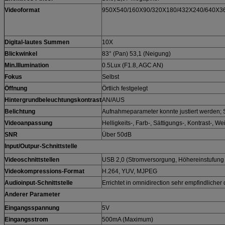
Videoformat
950X540/160X90/320X180/432X240/640X3
Digital-lautes Summen
10X
Blickwinkel
83° (Pan) 53,1 (Neigung)
Min.Illumination
0.5Lux (F1.8, AGC AN)
Fokus
Selbst
Öffnung
Örtlich festgelegt
Hintergrundbeleuchtungskontrast
AN/AUS
Belichtung
Aufnahmeparameter konnte justiert werden; S
Videoanpassung
Helligkeits-, Farb-, Sättigungs-, Kontrast-, 
SNR
Über 50dB
Input/Outpur-Schnittstelle
Videoschnittstellen
USB 2,0 (Stromversorgung, Höhereinstufung 
Videokompressions-Format
H.264, YUV, MJPEG
Audioinput-Schnittstelle
Errichtet in omnidirection sehr empfindlicher
Anderer Parameter
Eingangsspannung
5V
Eingangsstrom
500mA (Maximum)