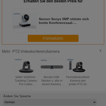
Erhalten Sie den besten Preis für
Sensor Sonys 5MP stützte sich
breite Konferenzsaal-
Videokamera Visca FOV 82.5°
1080P PTZ
Fortsetzen
PTZ-Videokonferenzkamera
Mehr
Voller Vorführer-
Berufs-USB-
Fernvideokonferenz-
optische
Tracking Camera
Stecker u. alle in
Kamera des
IP NDI l
For-Lektor
einem Kamera-
prüfer-PTZ mit
Summens
Capture HD
Audio Soundbar
Bild-leichtem
20X Vid
1080P HD-SDI,
mit einer Ultra-
Schlag
mit optischem
weiten Linse
Ändern Sie Sprache
lautem Summen
spielen
20X