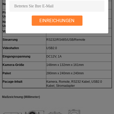
Neigung Roations-Winkel
- 30° - + 90°
Pan-
0° - 30° /s
Umdrehungsgeschwindigkeit
EINREICHUNGEN
Neigungs-
Neigungs-Umdrehungsgeschwindigkeit
Umdrehungsgeschwindigkeit
Voreinstellung
128 über contorl RS232, 10 über Fernprüfer
Steuerung
RS232/RS485/USB/Remote
Videohafen
USB2.0
Eingangsspannung
DC12V, 1A
Kamera-Größe
148mm x 132mm x 161mm
Paket
280mm x 240mm x 240mm
Pacage-Inhalt
Kamera, Romote, RS232 Kabel, USB2.0
Kabel, Stromadapter
Maßzeichnung (Millimeter)