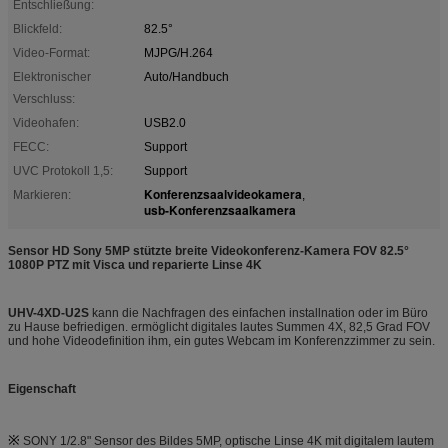
Entschließung:
Blickfeld:
82.5°
Video-Format:
MJPG/H.264
Elektronischer
Auto/Handbuch
Verschluss:
Videohafen:
USB2.0
FECC:
Support
UVC Protokoll 1,5:
Support
Konferenzsaalvideokamera
Markieren:
,
usb-Konferenzsaalkamera
Sensor HD Sony 5MP stützte breite Videokonferenz-Kamera FOV 82.5°
1080P PTZ mit Visca und reparierte Linse 4K
UHV-4XD-U2S
kann die Nachfragen des einfachen installnation oder im Büro
zu Hause befriedigen. ermöglicht digitales lautes Summen 4X, 82,5 Grad FOV
und hohe Videodefinition ihm, ein gutes Webcam im Konferenzzimmer zu sein.
Eigenschaft
※
SONY 1/2.8" Sensor des Bildes 5MP, optische Linse 4K mit digitalem lautem