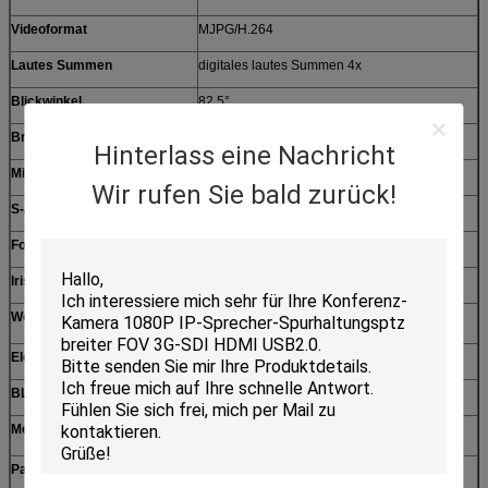
Videoformat
MJPG/H.264
Lautes Summen
digitales lautes Summen 4x
Blickwinkel
82.5°
Brennweite
F=2.7mm
Hinterlass eine Nachricht
Minimales Lux
0.1Lux
Wir rufen Sie bald zurück!
S-/Nrate
Über 50dB
Fokus
Fixfocus
Iris
Örtlich festgelegte Iris
Weißabgleich
Selbst-/Handbuch/Indor/im
Freien/Stoß/Natrium/Leuchtstoff
Elektronischer Verschluss
Auto/Handbuch
BLC
Auto/Handbuch
Mechanismus
Pan-Rotations-Winkel
- 170° - +170°