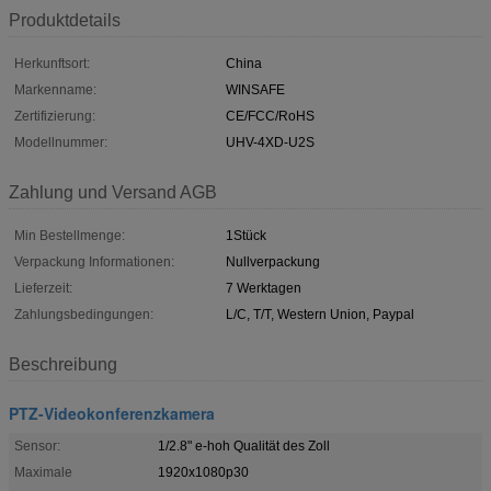
Produktdetails
Herkunftsort:
China
Markenname:
WINSAFE
Zertifizierung:
CE/FCC/RoHS
Modellnummer:
UHV-4XD-U2S
Zahlung und Versand AGB
Min Bestellmenge:
1Stück
Verpackung Informationen:
Nullverpackung
Lieferzeit:
7 Werktagen
Zahlungsbedingungen:
L/C, T/T, Western Union, Paypal
Beschreibung
PTZ-Videokonferenzkamera
Sensor:
1/2.8" e-hoh Qualität des Zoll
Maximale
1920x1080p30