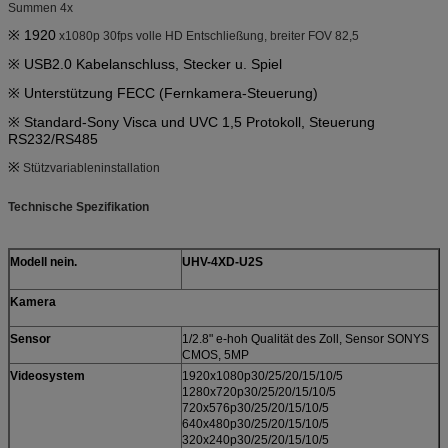
Summen 4x
※ 1920
x1080p 30fps volle HD Entschließung, breiter FOV 82,5
※ USB2.0 Kabelanschluss, Stecker u. Spiel
※ Unterstützung FECC (Fernkamera-Steuerung)
※ Standard-Sony Visca und UVC 1,5 Protokoll, Steuerung
RS232/RS485
※
Stützvariableninstallation
Technische Spezifikation
Modell nein.
UHV-4XD-U2S
Kamera
Sensor
1/2.8" e-hoh Qualität des Zoll, Sensor SONYS
CMOS, 5MP
Videosystem
1920x1080p30/25/20/15/10/5
1280x720p30/25/20/15/10/5
720x576p30/25/20/15/10/5
640x480p30/25/20/15/10/5
320x240p30/25/20/15/10/5