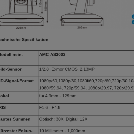
echnische Spezifikation
odell nein.
AMC-AS3003
ild-Sensor
1/2.8" Exmor CMOS, 2.13MP
D-Signal-Format
1080p/60,1080p/30,1080i/60,720p/60,720p/30,10
1080i/59.94, 720p/59.94, 1080p/29.97, 720p/29.9
okal
f = 4.3mm - 129mm
RIS
F1.6 - F4.8
Lautes Summen
Optisch: 30X, Digital: 12X
ürzester Fokus-
10 Millimeter - 1,000mm