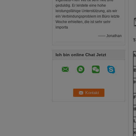
Ingenieur-Herr Wu ist sehr nett und
geduldig. Er leistete eine hohe
leistungsfähige Unterstützung, als wir
ein Verbindungsproblem im Büro letzte
Woche erhielten, die ist sehr sehr
importa
—— Jonathan
T
Ich bin online Chat Jetzt
M
B
H
F
I
K