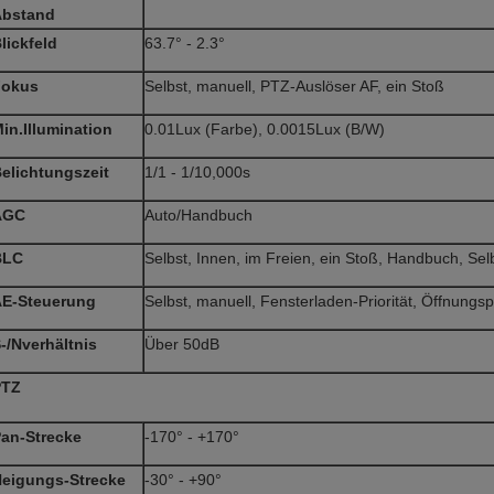
Abstand
lickfeld
63.7° - 2.3°
Fokus
Selbst, manuell, PTZ-Auslöser AF, ein Stoß
in.Illumination
0.01Lux (Farbe), 0.0015Lux (B/W)
elichtungszeit
1/1 - 1/10,000s
AGC
Auto/Handbuch
BLC
Selbst, Innen, im Freien, ein Stoß, Handbuch, Se
E-Steuerung
Selbst, manuell, Fensterladen-Priorität, Öffnungspr
-/Nverhältnis
Über 50dB
PTZ
an-Strecke
-170° - +170°
eigungs-Strecke
-30° - +90°