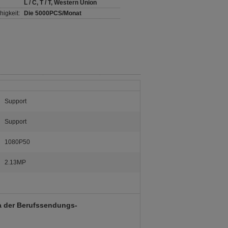
L / C, T / T, Western Union
igkeit:
Die 5000PCS/Monat
Support
Support
1080P50
2.13MP
a der Berufssendungs-