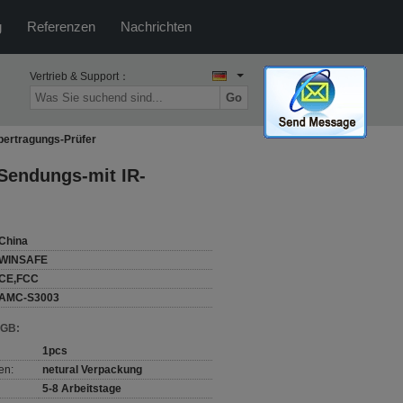
g
Referenzen
Nachrichten
Vertrieb & Support：
Go
bertragungs-Prüfer
Sendungs-mit IR-
China
WINSAFE
CE,FCC
AMC-S3003
AGB:
1pcs
en:
netural Verpackung
5-8 Arbeitstage