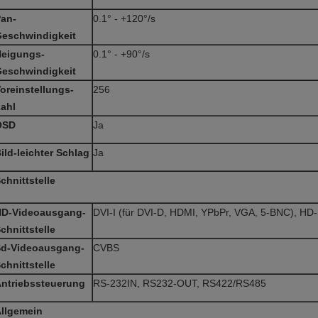
an-
0.1° - +120°/s
eschwindigkeit
eigungs-
0.1° - +90°/s
eschwindigkeit
oreinstellungs-
256
ahl
OSD
Ja
ild-leichter Schlag
Ja
chnittstelle
HD-Videoausgang-
DVI-I (für DVI-D, HDMI, YPbPr, VGA, 5-BNC), HD
chnittstelle
d-Videoausgang-
CVBS
chnittstelle
ntriebssteuerung
RS-232IN, RS232-OUT, RS422/RS485
llgemein