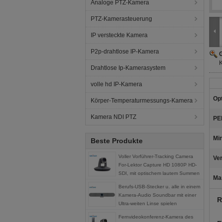
Analoge PTZ-Kamera
PTZ-Kamerasteuerung
IP versteckte Kamera
P2p-drahtlose IP-Kamera
G
K
Drahtlose Ip-Kamerasystem
volle hd IP-Kamera
Op
Körper-Temperaturmessungs-Kamera
Kamera NDI PTZ
PE
Mi
Beste Produkte
Voller Vorführer-Tracking Camera
Ver
For-Lektor Capture HD 1080P HD-
SDI, mit optischem lautem Summen
Ma
20X
Berufs-USB-Stecker u. alle in einem
Kamera-Audio Soundbar mit einer
R
Ultra-weiten Linse spielen
Fernvideokonferenz-Kamera des