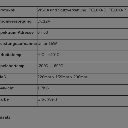
rotokoll
VISCA und Stützverkettung, PELCO-D, PELCO-P
tromversorgung
DC12V
pektrum-Adresse
0 - 63
Leistungsaufnahme
Unter 15W
rbeitstemp
0°C - +40°C
peichertemp
-20°C - +60°C
Maß
226mm x 159mm x 206mm
ewicht
1.7KG
arbe
Grau/Weiß
usatz