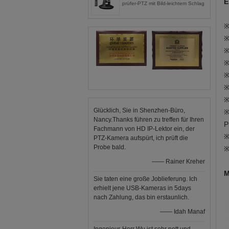
E
prüfer-PTZ mit Bild-leichtem Schlag
※
※
※
※
※
※
※
Glücklich, Sie in Shenzhen-Büro,
※
Nancy.Thanks führen zu treffen für Ihren
P
Fachmann von HD IP-Lektor ein, der
※
PTZ-Kamera aufspürt, ich prüft die
Probe bald.
※
—— Rainer Kreher
M
Sie taten eine große Joblieferung. Ich
erhielt jene USB-Kameras in 5days
nach Zahlung, das bin erstaunlich.
—— Idah Manaf