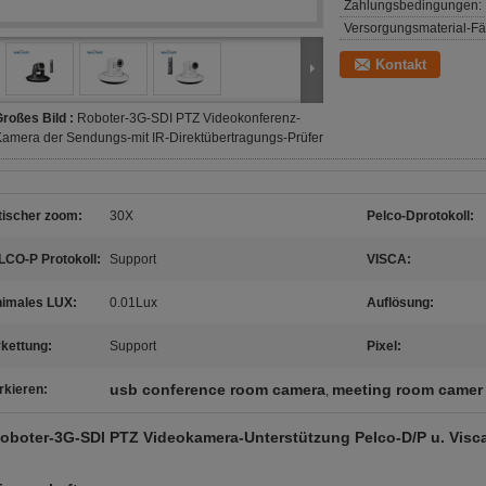
Zahlungsbedingungen:
Versorgungsmaterial-Fäh
Kontakt
roßes Bild :
Roboter-3G-SDI PTZ Videokonferenz-
amera der Sendungs-mit IR-Direktübertragungs-Prüfer
tischer zoom:
30X
Pelco-Dprotokoll:
LCO-P Protokoll:
Support
VISCA:
nimales LUX:
0.01Lux
Auflösung:
kettung:
Support
Pixel:
usb conference room camera
meeting room camer
rkieren:
,
oboter-3G-SDI PTZ Videokamera-Unterstützung Pelco-D/P u. Visc