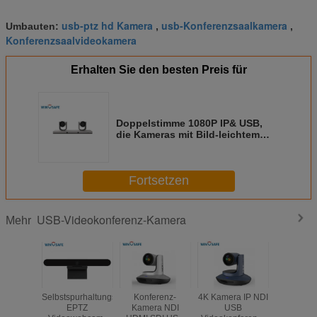
usb-ptz hd Kamera
usb-Konferenzsaalkamera
Umbauten:
,
,
Konferenzsaalvideokamera
Erhalten Sie den besten Preis für
Doppelstimme 1080P IP& USB,
die Kameras mit Bild-leichtem
Schlag aufspürt
Fortsetzen
USB-Videokonferenz-Kamera
Mehr
Selbstspurhaltungsusb
Konferenz-
4K Kamera IP NDI
4K alle i
EPTZ
Kamera NDI
USB
USB