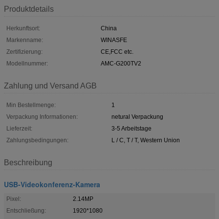
Produktdetails
Herkunftsort:
China
Markenname:
WINASFE
Zertifizierung:
CE,FCC etc.
Modellnummer:
AMC-G200TV2
Zahlung und Versand AGB
Min Bestellmenge:
1
Verpackung Informationen:
netural Verpackung
Lieferzeit:
3-5 Arbeitstage
Zahlungsbedingungen:
L / C, T / T, Western Union
Beschreibung
USB-Videokonferenz-Kamera
Pixel:
2.14MP
Entschließung:
1920*1080