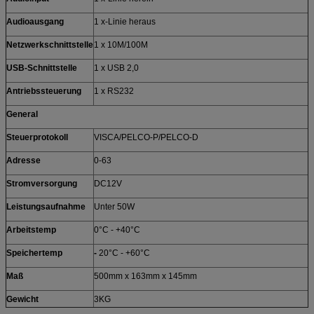
Audioausgang
1 x-Linie heraus
Netzwerkschnittstelle
1 x 10M/100M
USB-Schnittstelle
1 x USB 2,0
Antriebssteuerung
1 x RS232
General
Steuerprotokoll
VISCA/PELCO-P/PELCO-D
Adresse
0-63
Stromversorgung
DC12V
Leistungsaufnahme
Unter 50W
Arbeitstemp
0°C - +40°C
Speichertemp
-
20°C - +60°C
Maß
500mm x 163mm x 145mm
Gewicht
3KG