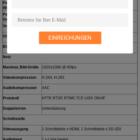
Pan/Neigungs-
Pan: -90° - +90°; Neigung: -30° - +90°
Winkel-Strecke
Pan/Neigungs-
Pan: 0.1° - +120°/s; Neigung: 0.1° - +80°/s
Geschwindigkeit
Voreinstellungs-Zahl
256
OSD
Ja
EINREICHUNGEN
Bild-leichter Schlag
Ja
Netz
Maximal, Bild-Größe
1920x1080 @ 60fps
Videokompression
H.264, H.265
Audiokompression
AAC
Protokoll
HTTP, RTSP, RTMP, TCP, UDP, ONVIF
Doppelstrom
Unterstützung
Schnittstelle
Videoausgang
1 Schnittstelle x HDMI, 1 Schnittstelle x 3G-SDI
Audioinput
1 x-Linie herein