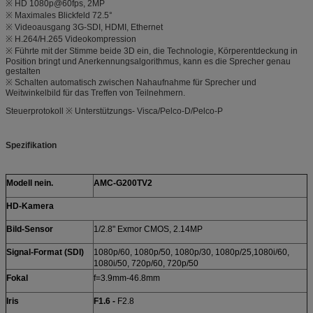
※ HD 1080p@60fps, 2MP
※ Maximales Blickfeld 72.5°
※ Videoausgang 3G-SDI, HDMI, Ethernet
※ H.264/H.265 Videokompression
※ Führte mit der Stimme beide 3D ein, die Technologie, Körperentdeckung in
Position bringt und Anerkennungsalgorithmus, kann es die Sprecher genau
gestalten
※ Schalten automatisch zwischen Nahaufnahme für Sprecher und
Weitwinkelbild für das Treffen von Teilnehmern.
Steuerprotokoll ※ Unterstützungs- Visca/Pelco-D/Pelco-P
Spezifikation
Modell nein.
AMC-G200TV2
HD-Kamera
Bild-Sensor
1/2.8" Exmor CMOS, 2.14MP
Signal-Format (SDI)
1080p/60, 1080p/50, 1080p/30, 1080p/25,1080i/60,
1080i/50, 720p/60, 720p/50
Fokal
f=3.9mm-46.8mm
Iris
F1.6 -
F2.8