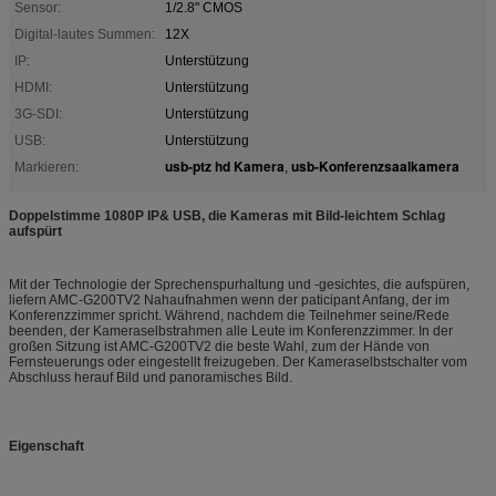
Sensor:
1/2.8" CMOS
Digital-lautes Summen:
12X
IP:
Unterstützung
HDMI:
Unterstützung
3G-SDI:
Unterstützung
USB:
Unterstützung
usb-ptz hd Kamera
usb-Konferenzsaalkamera
Markieren:
,
Doppelstimme 1080P IP& USB, die Kameras mit Bild-leichtem Schlag
aufspürt
Mit der Technologie der Sprechenspurhaltung und -gesichtes, die aufspüren,
liefern AMC-G200TV2 Nahaufnahmen wenn der paticipant Anfang, der im
Konferenzzimmer spricht. Während, nachdem die Teilnehmer seine/Rede
beenden, der Kameraselbstrahmen alle Leute im Konferenzzimmer. In der
großen Sitzung ist AMC-G200TV2 die beste Wahl, zum der Hände von
Fernsteuerungs oder eingestellt freizugeben. Der Kameraselbstschalter vom
Abschluss herauf Bild und panoramisches Bild.
Eigenschaft