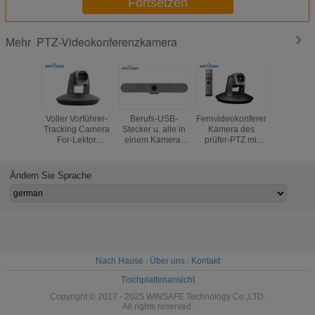
Fortsetzen
PTZ-Videokonferenzkamera
Mehr
Voller Vorführer-
Berufs-USB-
Fernvideokonferenz-
optische
Tracking Camera
Stecker u. alle in
Kamera des
IP NDI l
For-Lektor
einem Kamera-
prüfer-PTZ mit
Summens
Capture HD
Audio Soundbar
Bild-leichtem
20X Vid
1080P HD-SDI,
mit einer Ultra-
Schlag
mit optischem
weiten Linse
Ändern Sie Sprache
lautem Summen
spielen
20X
Nach Hause
|
Über uns
|
Kontakt
Tischplattenansicht
Copyright © 2017 - 2025 WINSAFE Technology Co.,LTD.
All rights reserved.