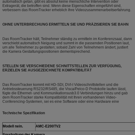
automatisch getan, gibt es absolut keine menschliche Intervention oder
Extragerät, die betroffen sind. Wenn diese Eigenschaften eingeführt sind,
verbessern das RoomTracker erheblich Ihre Videozusammenarbeitserfahrung.
OHNE UNTERBRECHUNG ERMITTELN SIE UND PRÄZISIEREN SIE BAHN
Das RoomTracker hält, Teilnehmer ständig zu ermitteln im Konferenzsaal, dann
verschiebt automatisch Neigung und summt in die passenden Positionen laut,
um alle Teilnehmer zu gestalten; sobald Zahl von Teilnehmern ändert, justiert
die Kamera Gestaltungspositionen dementsprechend.
STELLEN SIE VERSCHIEDENE SCHNITTSTELLEN ZUR VERFÜGUNG,
ERZIELEN SIE AUSGEZEICHNETE KOMPATIBILITÄT
Das RoomTracker kommt mit HD-SDI, DVI-I Videoschnittstellen und die
Antriebssteuerung RS232/RS485, die Visca/Pelco-D Protokolle laufen lässt,
fügte die Ethernet- und Kommunikationsusb3.0 Verbindungen hinzu und gab
dem RoomTracker starke Kompatibilität mit Ihren vorhandenen Video-
Conferencing-Systemen, sei es eine Software oder eine Hardware eine
Technische Spezifikation
Modell nein.
AMC-E200TV2
Spurhaltung der Kamera