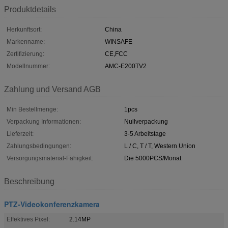
Produktdetails
Herkunftsort:
China
Markenname:
WINSAFE
Zertifizierung:
CE,FCC
Modellnummer:
AMC-E200TV2
Zahlung und Versand AGB
Min Bestellmenge:
1pcs
Verpackung Informationen:
Nullverpackung
Lieferzeit:
3-5 Arbeitstage
Zahlungsbedingungen:
L / C, T / T, Western Union
Versorgungsmaterial-Fähigkeit:
Die 5000PCS/Monat
Beschreibung
PTZ-Videokonferenzkamera
Effektives Pixel:
2.14MP