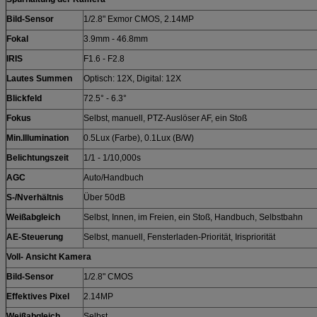
Bild-Sensor
1/2.8" Exmor CMOS, 2.14MP
Fokal
3.9mm - 46.8mm
IRIS
F1.6 - F2.8
Lautes Summen
Optisch: 12X, Digital: 12X
Blickfeld
72.5° - 6.3°
Fokus
Selbst, manuell, PTZ-Auslöser AF, ein Stoß
Min.Illumination
0.5Lux (Farbe), 0.1Lux (B/W)
Belichtungszeit
1/1 - 1/10,000s
AGC
Auto/Handbuch
S-/Nverhältnis
Über 50dB
Weißabgleich
Selbst, Innen, im Freien, ein Stoß, Handbuch, Selbstbahn
AE-Steuerung
Selbst, manuell, Fensterladen-Priorität, Irispriorität
Voll- Ansicht Kamera
Bild-Sensor
1/2.8" CMOS
Effektives Pixel
2.14MP
Weißabgleich
Selbst