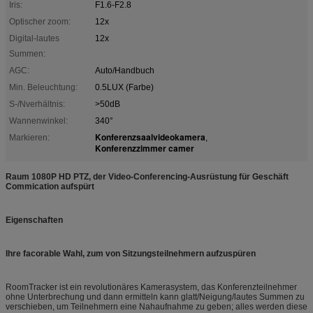
Iris:
F1.6-F2.8
Optischer zoom:
12x
Digital-lautes
12x
Summen:
AGC:
Auto/Handbuch
Min. Beleuchtung:
0.5LUX (Farbe)
S-/Nverhältnis:
>50dB
Wannenwinkel:
340°
Konferenzsaalvideokamera
Markieren:
,
Konferenzzimmer camer
Raum 1080P HD PTZ, der Video-Conferencing-Ausrüstung für Geschäft
Commication aufspürt
Eigenschaften
Ihre facorable Wahl, zum von Sitzungsteilnehmern aufzuspüren
RoomTracker ist ein revolutionäres Kamerasystem, das Konferenzteilnehmer
ohne Unterbrechung und dann ermitteln kann glatt/Neigung/lautes Summen zu
verschieben, um Teilnehmern eine Nahaufnahme zu geben; alles werden diese