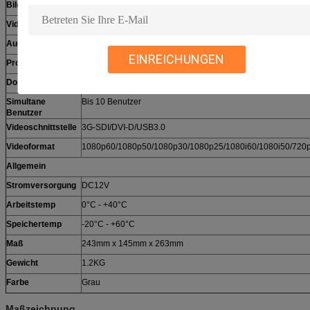
Bildauflösung
1920 x 1080 @ 60fps
Videokompression
H.264
Audiokompression
AAC
EINREICHUNGEN
Protokoll
RTMP/RTSP/TCP/UDP/ONVIF
Doppelstrom
Unterstützung
Simultane
Bis 10 Benutzer
Benutzer
Videoschnittstelle
3G-SDI/DVI-D/USB3.0
Videoformat
1080p60/1080p50/1080p30/1080p25/1080i60/1080i50/720
Allgemein
Stromversorgung
DC12V
Arbeitstemp
0°C - +40°C
Speichertemp
-20°C - +60°C
Maß
243mm x 145mm x 263mm
Gewicht
1.2KG
Farbe
Grau
Maßzeichnung