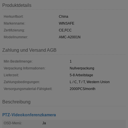
Produktdetails
Herkunftsort:
China
Markenname:
WINSAFE
Zertifizierung:
CE,FCC
Modellnummer:
AMC-A2001N
Zahlung und Versand AGB
Min Bestellmenge:
1
Verpackung Informationen:
Nullverpackung
Lieferzeit:
5-8 Arbeitstage
Zahlungsbedingungen:
L / C, T / T, Western Union
Versorgungsmaterial-Fähigkeit:
2000PCS/month
Beschreibung
PTZ-Videokonferenzkamera
OSD-Menü:
Ja