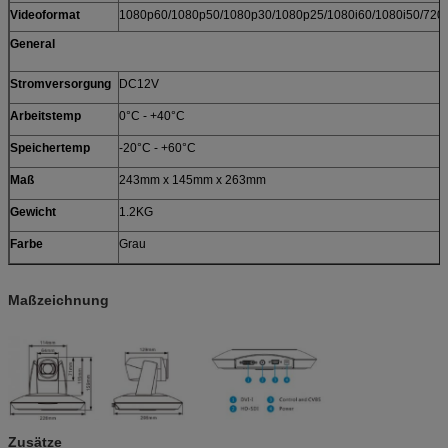
Videoformat
1080p60/1080p50/1080p30/1080p25/1080i60/1080i50/720
General
Stromversorgung
DC12V
Arbeitstemp
0°C - +40°C
Speichertemp
-20°C - +60°C
Maß
243mm x 145mm x 263mm
Gewicht
1.2KG
Farbe
Grau
Maßzeichnung
Zusätze