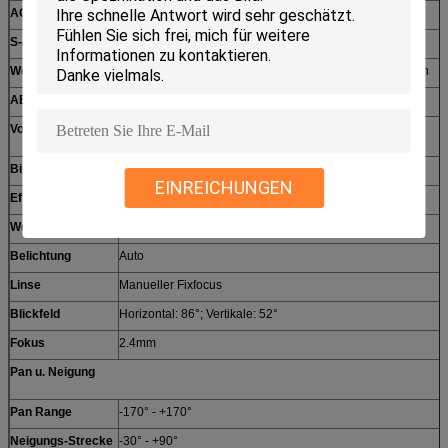
AGC
Selbst-/Handbuch
S-/Nverhältnis
Über 50dB
Weißabgleich
Selbst, Innen, im Freien, ein Stoß, Handbuch, Selbstbahn
AE-Steuerung
Auto, Handbuch, Fensterladen-Priorität, Irispriorität
Voll- Ansicht Kamera
Bild-Sensor
1/2.8" CMOS
EINREICHUNGEN
Effektives Pixel
2.14MP
Weißabgleich
Auto
Belichtung
Auto
Linse
Manueller Fixfocus
Blickfeld
Horizontal: 86°; Vertikale: 52°
Fokus
2.4mm
Pan u. Neigung
Pan Range
-170° - +170°
Neigungs-Strecke
-30° - +90°