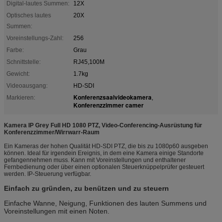
Digital-lautes Summen:
12X
Optisches lautes
20X
Summen:
Voreinstellungs-Zahl:
256
Farbe:
Grau
Schnittstelle:
RJ45,100M
Gewicht:
1.7kg
Videoausgang:
HD-SDI
Konferenzsaalvideokamera
Markieren:
,
Konferenzzimmer camer
Kamera IP Grey Full HD 1080 PTZ, Video-Conferencing-Ausrüstung für
Konferenzzimmer/Wirrwarr-Raum
Ein Kameras der hohen Qualität HD-SDI PTZ, die bis zu 1080p60 ausgeben
können. Ideal für irgendein Ereignis, in dem eine Kamera einige Standorte
gefangennehmen muss. Kann mit Voreinstellungen und enthaltener
Fernbedienung oder über einen optionalen Steuerknüppelprüfer gesteuert
werden. IP-Steuerung verfügbar.
Einfach zu gründen, zu benützen und zu steuern
Einfache Wanne, Neigung, Funktionen des lauten Summens und
Voreinstellungen mit einen Noten.