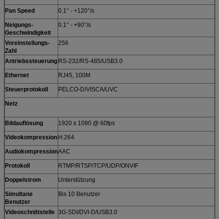
Pan Speed
0.1° - +120°/s
Neigungs-
0.1° - +90°/s
Geschwindigkeit
Voreinstellungs-
256
Zahl
Antriebssteuerung
RS-232/RS-485/USB3.0
Ethernet
RJ45, 100M
Steuerprotokoll
PELCO-D/VISCA/UVC
Netz
Bildauflösung
1920 x 1080 @ 60fps
Videokompression
H.264
Audiokompression
AAC
Protokoll
RTMP/RTSP/TCP/UDP/ONVIF
Doppelstrom
Unterstützung
Simultane
Bis 10 Benutzer
Benutzer
Videoschnittstelle
3G-SDI/DVI-D/USB3.0