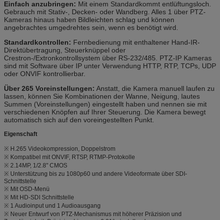
Einfach anzubringen:
Mit einem Standardkommt entlüftungsloch.
Gebrauch mit Stativ-, Decken- oder Wandberg. Alles 1 über PTZ-
Kameras hinaus haben Bildleichten schlag und können
angebrachtes umgedrehtes sein, wenn es benötigt wird.
Standardkontrollen:
Fernbedienung mit enthaltener Hand-IR-
Direktübertragung, Steuerknüppel oder
Crestron-/Extronkontrollsystem über RS-232/485. PTZ-IP Kameras
sind mit Software über IP unter Verwendung HTTP, RTP, TCPs, UDP
oder ONVIF kontrollierbar.
Über 265 Voreinstellungen:
Anstatt, die Kamera manuell laufen zu
lassen, können Sie Kombinationen der Wanne, Neigung, lautes
Summen (Voreinstellungen) eingestellt haben und nennen sie mit
verschiedenen Knöpfen auf Ihrer Steuerung. Die Kamera bewegt
automatisch sich auf den voreingestellten Punkt.
Eigenschaft
※ H.265 Videokompression, Doppelstrom
※ Kompatibel mit ONVIF, RTSP, RTMP-Protokolle
※ 2.14MP, 1/2.8" CMOS
※ Unterstützung bis zu 1080p60 und andere Videoformate über SDI-
Schnittstelle
※ Mit OSD-Menü
※ Mit HD-SDI Schnittstelle
※ 1 Audioinput und 1 Audioausgang
※ Neuer Entwurf von PTZ-Mechanismus mit höherer Präzision und