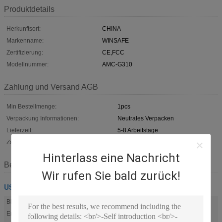
Produktdetails
Herkunftsort:
CHINA
Markenname:
WINSAFE
Zertifizierung:
CE,FCC
Modellnummer:
AMC-G310
Zahlung und Versand AGB
Min Bestellmenge:
1pcs
Verpackung Informationen:
Neutrales Verpacken
Lieferzeit:
5-8 Arbeitstage
Zahlungsbedingungen:
L/C, T/T, Western Union
Hinterlass eine Nachricht
Beschreibung
Wir rufen Sie bald zurück!
USB-Videokonferenz-Kamera
Blickwinkel:
110°
Entschließung:
4K