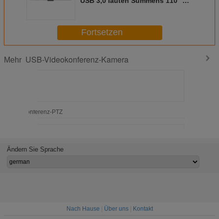
USB 3,0 lauten Summens 110° 4K
4X
Fortsetzen
USB-Videokonferenz-Kamera
Mehr
SB Videokonferenz-PTZ
Ändern Sie Sprache
PTZ POE Videokamera für Live Streaming
Nach Hause
|
Über uns
|
Kontakt