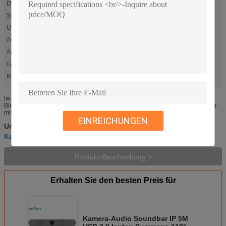
Digital-lautes Summen:
4X
Stimme heben Strecke auf:
5 Meter
USB3.0:
Unterstützung
Audio herein:
Unterstützung
Audio heraus:
Unterstützung
Garantie:
1-jährig
Markieren:
,
,
Kamera Audio-Soundbar des lauten Summens 4X
5M Camera Audio Soundbar
Kamera Soundbar 110° USB
lautes Summen 4K 4X Digital ganz in einem IP USB3.0 Video-Soundbar mit
Blickwinkel 110° und Sprecher AMC-G310 ist 4K alle in einem Videosoundbar
mit digitalem lautem Summen 4X und Blickwinkel 110°. USB-Port und ...
EINREICHUNGEN
usb-ptz hd Kamera
usb-Konferenzsaalkamera
Umbauten:
,
,
Konferenzsaalvideokamera
Produkt-Beschreibung >
Erhalten Sie den besten Preis für
Kamera-Audio Soundbar IP 5M