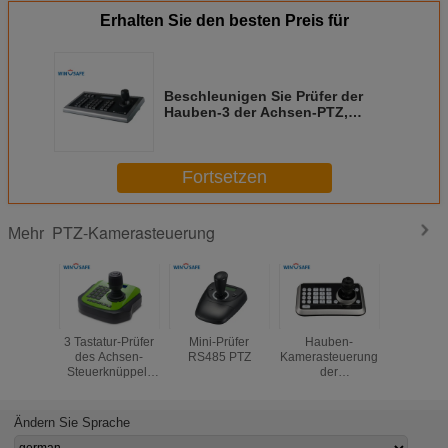
Erhalten Sie den besten Preis für
Beschleunigen Sie Prüfer der
Hauben-3 der Achsen-PTZ,
RS232-/RS485-PTZ Prüfer Pelco-
Protokoll
Fortsetzen
PTZ-Kamerasteuerung
Mehr
3 Tastatur-Prüfer
Mini-Prüfer
Hauben-
Kamerast
des Achsen-
RS485 PTZ
Kamerasteuerung
For Pu
Steuerknüppel-
der
Security
PTZ
Geschwindigkeits-
OLED Anz
4D
4D P
Ändern Sie Sprache