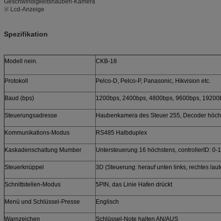
Geschwindigkeitshauben-Kamera
※ Lcd-Anzeige
Spezifikation
Modell nein.
CKB-18
Protokoll
Pelco-D, Pelco-P, Panasonic, Hikvision etc.
Baud (bps)
1200bps, 2400bps, 4800bps, 9600bps, 19200
Steuerungsadresse
Haubenkamera des Steuer 255, Decoder höchs
Kommunikations-Modus
RS485 Halbduplex
Kaskadenschaltung Mumber
Untersteuerung 16 höchstens, controllerID: 0-
Steuerknüppel
3D (Steuerung: herauf unten links, rechtes la
Schnittstellen-Modus
5PIN, das Linie Hafen drückt
Menü und Schlüssel-Presse
Englisch
Warnzeichen
Schlüssel-Note halten AN/AUS