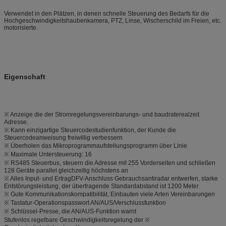
Verwendet in den Plätzen, in denen schnelle Steuerung des Bedarfs für die
Hochgeschwindigkeitshaubenkamera, PTZ, Linse, Wischerschild im Freien, etc.
motorisierte.
Eigenschaft
※ Anzeige die der Stromregelungsvereinbarungs- und baudraterealzeit
Adresse.
※ Kann einzigartige Steuercodestudienfunktion, der Kunde die
Steuercodeanweisung freiwillig verbessern
※ Überholen das Mikroprogrammaufstellungsprogramm über Linie
※ Maximale Untersteuerung: 16
※ RS485 Steuerbus, steuern die Adresse mit 255 Vorderseiten und schließen
128 Geräte parallel gleichzeitig höchstens an
※ Alles Input- und ErtragDFV-Anschluss Gebrauchsantiradar entwerfen, starke
Entstörungsleistung, der übertragende Standardabstand ist 1200 Meter
※ Gute Kommunikationskompatibilität, Einbauten viele Arten Vereinbarungen
※ Tastatur-Operationspasswort AN/AUS/Verschlussfunktion
※ Schlüssel-Presse, die AN/AUS-Funktion warnt
Stufenlos regelbare Geschwindigkeitsregelung der ※