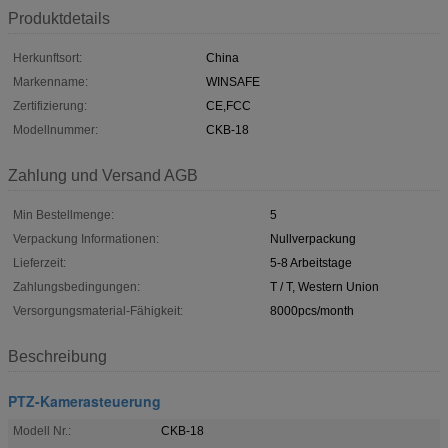
Produktdetails
Herkunftsort:
China
Markenname:
WINSAFE
Zertifizierung:
CE,FCC
Modellnummer:
CKB-18
Zahlung und Versand AGB
Min Bestellmenge:
5
Verpackung Informationen:
Nullverpackung
Lieferzeit:
5-8 Arbeitstage
Zahlungsbedingungen:
T / T, Western Union
Versorgungsmaterial-Fähigkeit:
8000pcs/month
Beschreibung
PTZ-Kamerasteuerung
Modell Nr.:
CKB-18