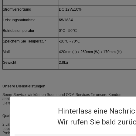
Stromversorgung
DC 12V±10%
Leistungsaufnahme
6W MAX
Betriebstemperatur
0°C - 50°C
Speichern Sie Temperatur
-20°C - 70°C
Maß
420mm (L) x 260mm (W) x 170mm (H)
Gewicht
2.8kg
Unsere Dienstleistungen
Soem-Service: wir können Soem- und ODM-Services für unsere Kunden
anbieten
Lieferzeit: probieren Sie Auftrag in 3-5 Werktage, Großauftrag in 7-15 Werktage
Hinterlass eine Nachric
Qualitätsgarantie
Wir rufen Sie bald zurüc
2 Jahre für freie Reparatur
Lebenszeitservice für anhaltende zusammenarbeitende Kunden
Preisbedingung: EXW-Fabrik