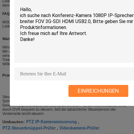
Lieferbedingungen: durch Eil (DHL-/FedEx/TNT/UPS/EMS/Chinaposten), auf
dem Luftweg oder durch Meer
FAQ
MOQ: 1pc für Probe, mindestens 10pcs nach Beispielauftrag
Lieferzeit: Beispielauftrag in 3-5 Werktage, Großauftrag in 7-15 Werktage
Warum uns wählen Sie
Winsafe-Technologie-Co Ltd. ist ein Videokonferenz-Kamerahersteller HD PTZ
Wir versuchen unser Bestes, um die Produkte zu finden, die Sie benötigen, wir
versehen Sie mit dem zufrieden stellendsten Service
Treten Sie mit uns in Verbindung, um mehr zu lernen
Willkommen Sie, zum unserer Fabrik zu besichtigen
Produkteinführung
EINREICHUNGEN
Steuertastatur ist- das unentbehrliche hinterste Steuergerät in integriertem
Sicherheitssystem, ist sie besonders zur schnellen Steuerung der
Geschwindigkeitshaubenkamera bestimmt und PTZ, die nicht imstande sind,
durch DVR bequem zu steuern, ließ die tatsächliche Steuerperson die
Vorderseite leicht steuern.
PTZ IP-Kamerasteuerung
Umbauten:
,
PTZ-Steuerknüppel-Prüfer
Videokamera-Prüfer
,