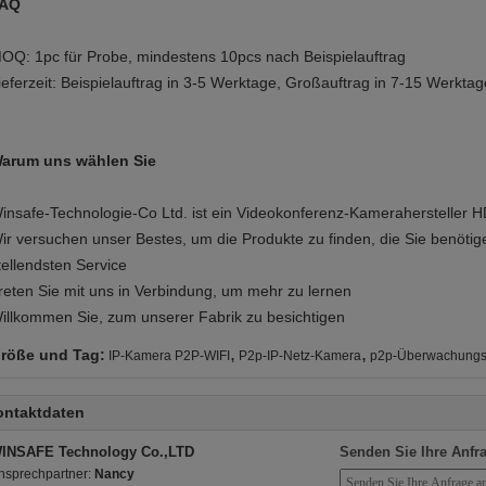
AQ
OQ: 1pc für Probe, mindestens 10pcs nach Beispielauftrag
ieferzeit: Beispielauftrag in 3-5 Werktage, Großauftrag in 7-15 Werktag
arum uns wählen Sie
insafe-Technologie-Co Ltd. ist ein Videokonferenz-Kamerahersteller 
ir versuchen unser Bestes, um die Produkte zu finden, die Sie benötig
tellendsten Service
reten Sie mit uns in Verbindung, um mehr zu lernen
illkommen Sie, zum unserer Fabrik zu besichtigen
,
,
röße und Tag:
IP-Kamera P2P-WIFI
P2p-IP-Netz-Kamera
p2p-Überwachung
ontaktdaten
INSAFE Technology Co.,LTD
Senden Sie Ihre Anfra
nsprechpartner:
Nancy