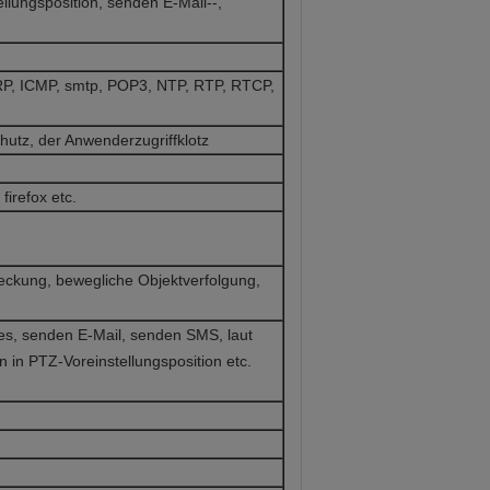
llungsposition, senden E-Mail--,
P, ICMP, smtp, POP3, NTP, RTP, RTCP,
utz, der Anwenderzugriffklotz
firefox etc.
ckung, bewegliche Objektverfolgung,
es, senden E-Mail, senden SMS, laut
in PTZ-Voreinstellungsposition etc.