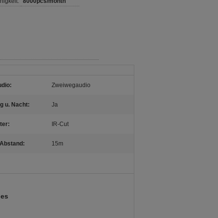
igkeit:
8000pcs/month
dio:
Zweiwegaudio
g u. Nacht:
Ja
lter:
IR-Cut
-Abstand:
15m
nes