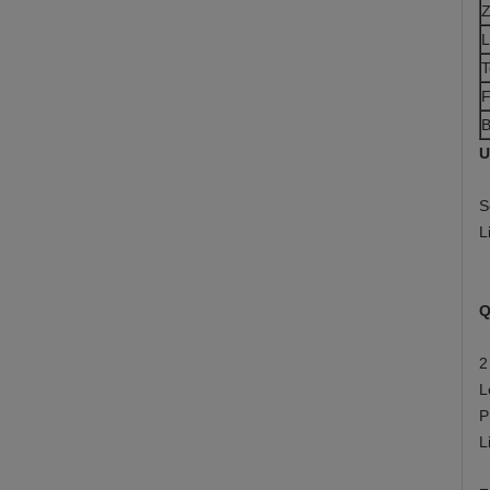
Z
L
T
F
B
U
S
L
Q
2
L
P
L