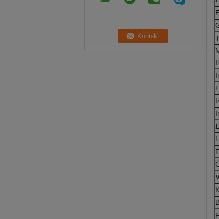
H
E
T
M
I
I
F
I
I
L
L
F
Ö
V
K
B
F