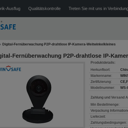
rik-Ausflug
Qualitätskontrolle
Treten Sie mit uns in Verbindun
Digital-Fernüberwachung P2P-drahtlose IP-Kamera-Weitwinkelkleines
gital-Fernüberwachung P2P-drahtlose IP-Kamer
Produktdetails:
Herkunftsort:
Chin
Markenname:
WIN
Zertifizierung:
CE,
Modellnummer:
WS-
Zahlung und Versand 
Min Bestellmenge:
Verpackung Information
Lieferzeit:
Zahlungsbedingungen: