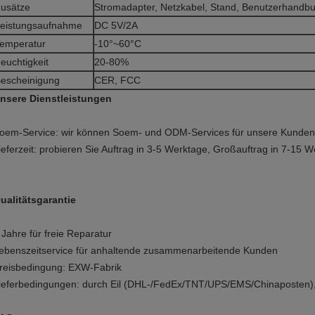
usätze
Stromadapter, Netzkabel, Stand, Benutzerhandb
eistungsaufnahme
DC 5V/2A
emperatur
-10°~60°C
euchtigkeit
20-80%
escheinigung
CER, FCC
nsere Dienstleistungen
oem-Service: wir können Soem- und ODM-Services für unsere Kunden
ieferzeit: probieren Sie Auftrag in 3-5 Werktage, Großauftrag in 7-15 
ualitätsgarantie
 Jahre für freie Reparatur
ebenszeitservice für anhaltende zusammenarbeitende Kunden
reisbedingung: EXW-Fabrik
ieferbedingungen: durch Eil (DHL-/FedEx/TNT/UPS/EMS/Chinaposten),