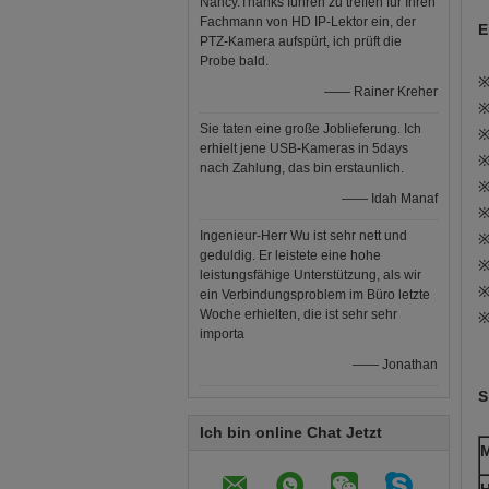
Nancy.Thanks führen zu treffen für Ihren
Fachmann von HD IP-Lektor ein, der
E
PTZ-Kamera aufspürt, ich prüft die
Probe bald.
※
—— Rainer Kreher
※
Sie taten eine große Joblieferung. Ich
※
erhielt jene USB-Kameras in 5days
※
nach Zahlung, das bin erstaunlich.
※
—— Idah Manaf
※
Ingenieur-Herr Wu ist sehr nett und
※
geduldig. Er leistete eine hohe
※
leistungsfähige Unterstützung, als wir
※
ein Verbindungsproblem im Büro letzte
Woche erhielten, die ist sehr sehr
※
importa
—— Jonathan
S
Ich bin online Chat Jetzt
M