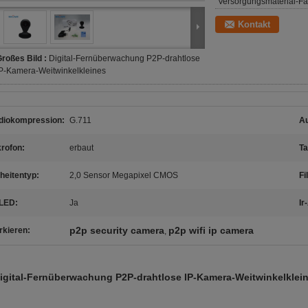
Versorgungsmaterial-Fäh
Kontakt
roßes Bild :
Digital-Fernüberwachung P2P-drahtlose
P-Kamera-Weitwinkelkleines
diokompression:
G.711
Au
rofon:
erbaut
Ta
heitentyp:
2,0 Sensor Megapixel CMOS
Fi
-LED:
Ja
Ir
p2p security camera
p2p wifi ip camera
rkieren:
,
igital-Fernüberwachung P2P-drahtlose IP-Kamera-Weitwinkelklei