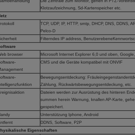
lambehandlung
Die Zentrale zum Monitor, gehen in PTZ-Voreinste
Klotzaufzeichnung, Sd-Kartenspeicher etc.
etz
rotokoll
TCP, UDP, IP, HTTP, smtp, DHCP, DNS, DDNS, AR
Pelco-D
icherheit
Filterndes IP address, BenutzerebeneKennwortsch
oftware
eb browser
Microsoft Internet Explorer 6,0 und oben, Google, 
oftware-
CMS und die Geräte kompatibel mit ONVIF
Management
oftware-
Bewegungsentdeckung: Fräuleingegenstandentde
ntelligenzfunktion
Zählung, Rückwärtsbewegungsentdeckung, etc.
reignisaktion
Dateien werden zur Ausrüstung des hinteren End
summen herein Warnung, knallen AP-Karte, gehen 
gespeichert.
Handy
Unterstützung Iphone, Android
ntfernt
DDNS, Software, P2P
hysikalische Eigenschaften