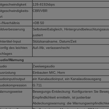
itgeschwindigkeit
128-8192kbps
itgeschwindigkeits-
CBR/VBR
rt
-/Nverhältnis
>DB 50
ildverbesserung
Selbstweißabgleich, Hintergrundbeleuchtungsausgle
justiert
ntertitel-Input
Stützkanalname, Datum/Zeit
onfig des leichten
Auf-/Ab, verlassen/recht
chlages
Audio/Warnung
udio
Zweiwegaudio
usrüstung
Einbauten MIC, Horn
udioinput/output
ein Kanalaudioinput, ein Kanalaudioausgang
udiokompression
G.711
arnungsweise
Bewegungs-Entdeckung: Konfigurieren Sie Beweg
Empfindlichkeit ermitteln, ist justierbar
Abdeckungswarnung: die Warnungsempfindlichkeit 