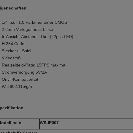
igenschaften
 1/4" Zoll 1,0 Parlamentarier CMOS
 2.8mm Verlegenheits-Linse
 Ir-Ansicht-Abstand " 15m (22pcs LED)
 H.264 Code
 Stecker u. Spiel
 Videostoß
 Realzeitfeld-Rate: 15FPS maximal
 Stromversorgung 5V/2A
 Onvif-Kompatibilität
 Wifi 802.11b/g/n
pezifikation
odell nein.
WS-IP007