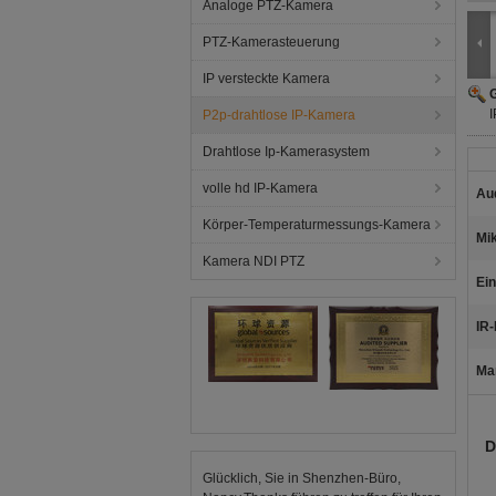
Analoge PTZ-Kamera
PTZ-Kamerasteuerung
IP versteckte Kamera
G
I
P2p-drahtlose IP-Kamera
Drahtlose Ip-Kamerasystem
volle hd IP-Kamera
Au
Körper-Temperaturmessungs-Kamera
Mik
Kamera NDI PTZ
Ein
IR
Ma
D
Glücklich, Sie in Shenzhen-Büro,