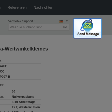
g
Referenzen
Nachrichten
Vertrieb & Support：
Go
a-Weitwinkelkleines
a
SAFE
FCC
IP007-B
AGB:
50
en:
Nullverpackung
8-10 Arbeitstage
T / T, Western Union