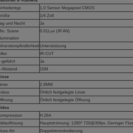
aushalt IP-Kamera
inheitentyp
1,0 Sensor Megapixel CMOS
Größe
1/4 Zoll
ag und Nacht
Ja
in. Scene
0.01Lux (IR AN)
llumination
nfrarotempfindlichkeit
Unterstützung
ilter
IR-CUT
r-geführt
Ja
r-Abstand
15M
inse
inse
2.8MM
okus
Örtlich festgelegte Linse
ffnung
Örtlich festgelegte Öffnung
ideo
ompression
H.264
ildauflösung
Hauptströmung: 1280* 720@30fps; Geringer Flu
luss-Art
Doppelstromkodierung