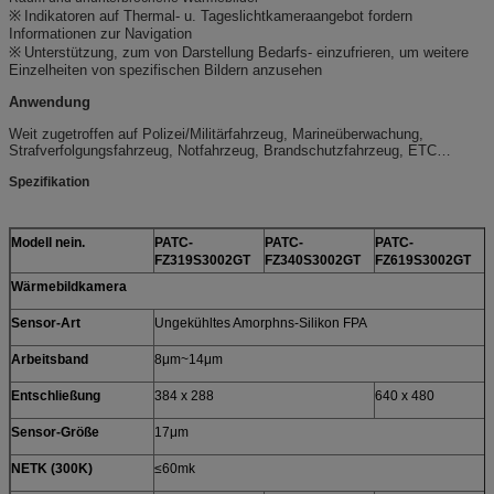
※
Indikatoren auf Thermal- u. Tageslichtkameraangebot fordern
Informationen zur Navigation
※
Unterstützung, zum von Darstellung Bedarfs- einzufrieren, um weitere
Einzelheiten von spezifischen Bildern anzusehen
Anwendung
Weit zugetroffen auf Polizei/Militärfahrzeug, Marineüberwachung,
Strafverfolgungsfahrzeug, Notfahrzeug, Brandschutzfahrzeug, ETC…
Spezifikation
Modell nein.
PATC-
PATC-
PATC-
P
FZ319S3002GT
FZ340S3002GT
FZ619S3002GT
F
Wärmebildkamera
Sensor-Art
Ungekühltes Amorphns-Silikon FPA
Arbeitsband
8μm~14μm
Entschließung
384 x 288
640 x 480
Sensor-Größe
17μm
NETK (300K)
≤60mk