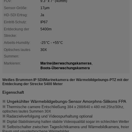
FOV:
9.3° x 7° (40mm)
Sensor-Größe:
17μm
HD-SDI Ertrag:
Ja
Eintritt-Schutz:
IP67
Entdeckung der
5400m
Strecke:
Arbeits-Humdity:
-25°C - +55°C
Optisches lautes
30X
Summen:
Marineüberwachungskameras
Markieren:
,
Boots-Überwachungskamera
Weißes Brummen IP SDI/Marinekamera der Wärmebildgebungs-PTZ mit der
Entdeckung der Strecke 5400 Meter
Eigenschaft
Ungekühlter Wärmebildgebungs-Sensor Amorphns-Silikons FPA
※
※
Thermische camere Entschließung
384 x 288/640 x 480 mit 25hz/30hz,
optisches lautes Summen 30X
※
Radarzielverfolgung und Videospurhaltung optional
※
Digital-Stabilisierung halten stabile Videoqualität sogar im schlechten Wetter
※ Selbstschalter zwischen Tageslichtkamera und Wärmebildkamera,
freier
Raum und ununterbrochene Wärmebilder