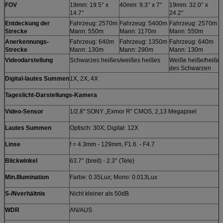
FOV
19mm: 19.5° x
40mm: 9.3° x 7°
19mm: 32.0° x
4
14.7°
24.2°
1
Entdeckung der
Fahrzeug: 2570m
Fahrzeug: 5400m
Fahrzeug: 2570m
F
Strecke
Mann: 550m
Mann: 1170m
Mann: 550m
M
Anerkennungs-
Fahrzeug: 640m
Fahrzeug: 1350m
Fahrzeug: 640m
F
Strecke
Mann: 130m
Mann: 290m
Mann: 130m
M
Videodarstellung
Schwarzes heißes/weißes heißes
Weiße heiße/heiße 
des Schwarzen
Digital-lautes Summen
1X, 2X, 4X
Tageslicht-Darstellungs-Kamera
Video-Sensor
1/2.8" SONY „Exmor R“ CMOS, 2,13 Megapixel
Lautes Summen
Optisch: 30X; Digital: 12X
Linse
f = 4.3mm - 129mm, F1.6. - F4.7
Blickwinkel
63.7° (breit) - 2.3° (Tele)
Min.Illumination
Farbe: 0.35Lux; Mono: 0.013Lux
S-/Nverhältnis
Nicht kleiner als 50dB
WDR
AN/AUS