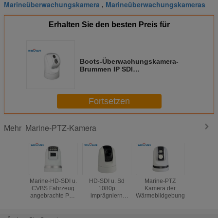
Marineüberwachungskamera
Marineüberwachungskameras
,
Erhalten Sie den besten Preis für
Boots-Überwachungskamera-
Brummen IP SDI
weißes/Marineentdeckungsstrecke
der Wärmebildgebungs-5400M
Fortsetzen
Marine-PTZ-Kamera
Mehr
Marine-HD-SDI u.
HD-SDI u. Sd
Marine-PTZ
Wetterf
CVBS Fahrzeug
1080p
Kamera der
Kamera
angebrachte PTZ
imprägniern
Wärmebildgebungs-
Marinesol
Kamera mit
Kamera IP66 IR
verstecktem
Fahrzeug-PTZ mit
Wipper
Min.Illumination