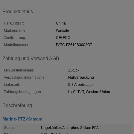
Produktdetails
Herkunftsort:
China
Markenname:
Winsafe
Zertifizierung:
CE/ FCC
Modellnummer:
PATC-FZ619S3002GT
Zahlung und Versand AGB
Min Bestellmenge:
1Stück
Verpackung Informationen:
Nullverpackung
Lieferzeit:
5-8 Arbeitstage
Zahlungsbedingungen:
L / C, T / T, Western Union
Beschreibung
Marine-PTZ-Kamera
Sensor:
Ungekühltes Amorphns-Silikon FPA