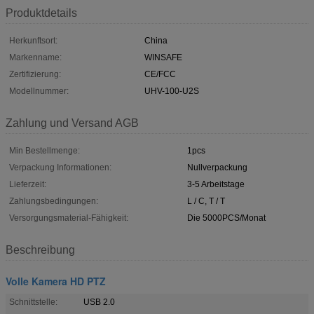
Produktdetails
Herkunftsort:
China
Markenname:
WINSAFE
Zertifizierung:
CE/FCC
Modellnummer:
UHV-100-U2S
Zahlung und Versand AGB
Min Bestellmenge:
1pcs
Verpackung Informationen:
Nullverpackung
Lieferzeit:
3-5 Arbeitstage
Zahlungsbedingungen:
L / C, T / T
Versorgungsmaterial-Fähigkeit:
Die 5000PCS/Monat
Beschreibung
Volle Kamera HD PTZ
Schnittstelle:
USB 2.0