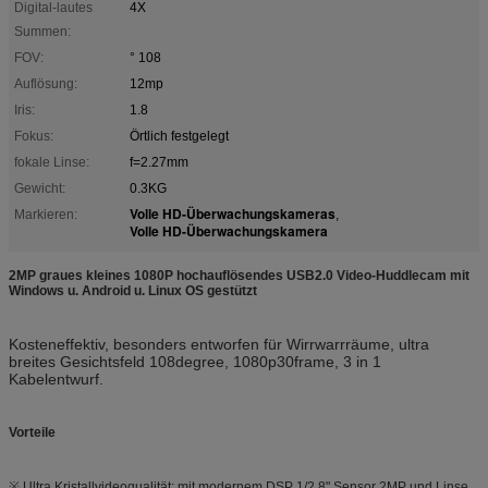
Digital-lautes
4X
Summen:
FOV:
° 108
Auflösung:
12mp
Iris:
1.8
Fokus:
Örtlich festgelegt
fokale Linse:
f=2.27mm
Gewicht:
0.3KG
Volle HD-Überwachungskameras
Markieren:
,
Volle HD-Überwachungskamera
2MP graues kleines 1080P hochauflösendes USB2.0 Video-Huddlecam mit
Windows u. Android u. Linux OS gestützt
Kosteneffektiv, besonders entworfen für Wirrwarrräume, ultra
breites Gesichtsfeld 108degree, 1080p30frame, 3 in 1
Kabelentwurf.
Vorteile
※ Ultra Kristallvideoqualität: mit modernem DSP 1/2.8" Sensor 2MP und Linse