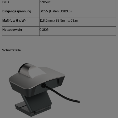
BLC
AN/AUS
Eingangsspannung
DC5V (Hafen USB3.0)
Maß (L x H x W)
118.5mm x 88.5mm x 63.mm
Nettogewicht
0.3KG
Schnittstelle