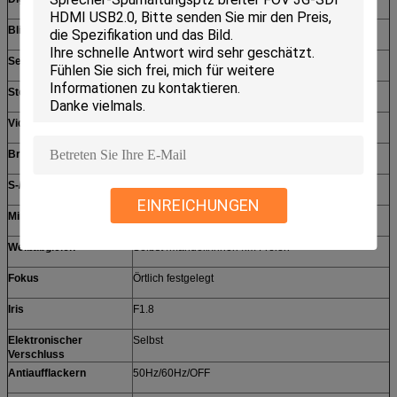
Blickwinkel
108°
Sensor-Entschließung
2,1 Megapixel
Steuern Sie Hafen
USB2.0
Videohafen
USB2.0
Brennweite
f=2.27mm
S-/Nrate
Mehr als 50dB
EINREICHUNGEN
Minimales Lux
0,1 Lux
Weißabgleich
Selbst-/manuell/Innen-/im Freien
Fokus
Örtlich festgelegt
Iris
F1.8
Elektronischer
Selbst
Verschluss
Antiaufflackern
50Hz/60Hz/OFF