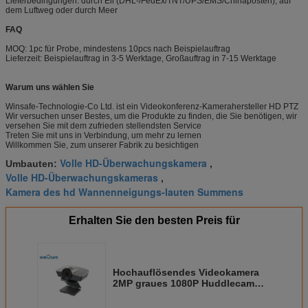
Lieferbedingungen: durch Eil (DHL-/FedEx/TNT/UPS/EMS/Chinaposten), auf
dem Luftweg oder durch Meer
FAQ
MOQ: 1pc für Probe, mindestens 10pcs nach Beispielauftrag
Lieferzeit: Beispielauftrag in 3-5 Werktage, Großauftrag in 7-15 Werktage
Warum uns wählen Sie
Winsafe-Technologie-Co Ltd. ist ein Videokonferenz-Kamerahersteller HD PTZ
Wir versuchen unser Bestes, um die Produkte zu finden, die Sie benötigen, wir
versehen Sie mit dem zufrieden stellendsten Service
Treten Sie mit uns in Verbindung, um mehr zu lernen
Willkommen Sie, zum unserer Fabrik zu besichtigen
Volle HD-Überwachungskamera
Umbauten:
,
Volle HD-Überwachungskameras
,
Kamera des hd Wannenneigungs-lauten Summens
Erhalten Sie den besten Preis für
Hochauflösendes Videokamera
2MP graues 1080P Huddlecam
Windows Android Linux OS
gestützt