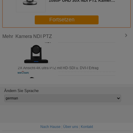
1080P UHD 30X NDI PTZ Kamera-
RS232
Fortsetzen
Kamera NDI PTZ
Mehr
mera NDI 12X Ansicht-4K ultra PTZ mit HD-SDI u. DVI-I Ertrag
Ändern Sie Sprache
renz-Kamera ultra NDI 35X HD PTZ für das Lebenc$dämpfen
Nach Hause
|
Über uns
|
Kontakt