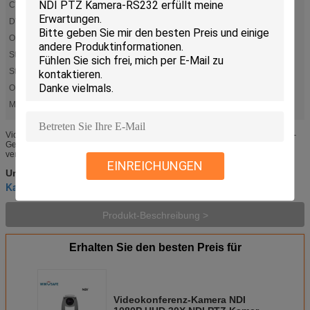
CVBS gab aus:
Unterstützung
DVI-I gab aus:
Unterstützung
Optisches lautes Summen:
30X
Steuerung RS232:
Unterstützung
Steuerung RS485:
Unterstützung
Onvif-Protokoll:
Unterstützung
Markieren:
,
,
Kamera 30X NDI PTZ
Kamera UHD NDI PTZ
Kamera der Videokonferenz-30X
Videokonferenz-Kamera NDI 1080P UHD 30X NDI PTZ Kamera-RS232 Netz-
Geräteschnittstelle (NDI) ist Hochleistungsstandard, das jedermann Realzeit
verwenden lassen, ultra niedriges Latenzvideo in vorhandenem IP...
EINREICHUNGEN
Kamera Live Streamings NDI PTZ
Umbauten:
,
Kamera 2.14MP NDI PTZ
Kamera 1080P NDI PTZ
,
Produkt-Beschreibung >
Erhalten Sie den besten Preis für
Videokonferenz-Kamera NDI