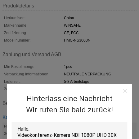
Produktdetails
Herkunftsort:
China
Markenname:
WINSAFE
Zertifizierung:
CE, FCC
Modellnummer:
HMC-NS3003N
Zahlung und Versand AGB
Min Bestellmenge:
1pcs
Verpackung Informationen:
NEUTRALE VERPACKUNG
Lieferzeit:
5-8 Arbeitstage
Zahlungsbedingungen:
L/C, T/T, Western Union, Paypal
Hinterlass eine Nachricht
Beschreibung
Wir rufen Sie bald zurück!
Kamera NDI PTZ
NDI gab aus:
Unterstützung
3G-SDI gab aus:
Unterstützung