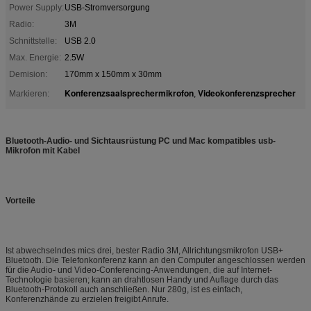
Power Supply:
USB-Stromversorgung
Radio:
3M
Schnittstelle:
USB 2.0
Max. Energie:
2.5W
Demision:
170mm x 150mm x 30mm
Konferenzsaalsprechermikrofon
Videokonferenzsprecher
Markieren:
,
Bluetooth-Audio- und Sichtausrüstung PC und Mac kompatibles usb-
Mikrofon mit Kabel
Vorteile
Ist abwechselndes mics drei, bester Radio 3M, Allrichtungsmikrofon USB+
Bluetooth. Die Telefonkonferenz kann an den Computer angeschlossen werden
für die Audio- und Video-Conferencing-Anwendungen, die auf Internet-
Technologie basieren; kann an drahtlosen Handy und Auflage durch das
Bluetooth-Protokoll auch anschließen. Nur 280g, ist es einfach,
Konferenzhände zu erzielen freigibt Anrufe.