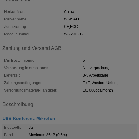
Herkunftsort:
China
Markenname:
WINSAFE
Zertifizierung:
CE,FCC
Modellnummer:
WS-AM5-B
Zahlung und Versand AGB
Min Bestellmenge:
5
Verpackung Informationen:
Nullverpackung
Lieferzeit:
3-5 Arbeitstage
Zahlungsbedingungen:
T / T, Western Union,
Versorgungsmaterial-Fähigkeit:
10, 000pcs/month
Beschreibung
USB-Konferenz-Mikrofon
Bluetooth:
Ja
Band:
Maximum 85dB (0.5m)