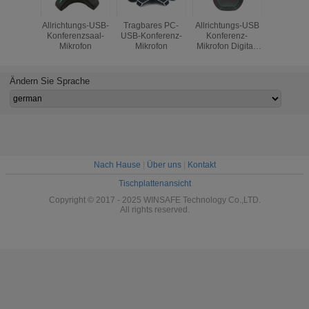
Allrichtungs-USB-
Tragbares PC-
Allrichtungs-USB
drahtlose 
Konferenzsaal-
USB-Konferenz-
Konferenz-
Allrichtu
Mikrofon
Mikrofon
Mikrofon Digital,
Tischplat
das MIC-
MIC
Liveschwätzchen
Liveschwä
2.5W trifft
Unterstü
Ändern Sie Sprache
USB2.0 tr
Nach Hause
|
Über uns
|
Kontakt
Tischplattenansicht
Copyright © 2017 - 2025 WINSAFE Technology Co.,LTD.
All rights reserved.