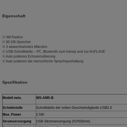
Eigenschaft
※ 4M Radios
※ 85 DB-Sprecher
※ 3 abwechselndes Mikrofon
※ USB-Schnittstelle – PC, Bluetooth zum Handy und zur AUFLAGE
※ Auto justieren Echoannullierung
※ Auto justieren die menschliche Sprachspurhaltung
Spezifikation
Modell nein.
WS-AM5-B
Schnittstelle
Schnittstelle der vollen Geschwindigkeits-USB2.0
Max. Power
2.5W
Stromversorgung
USB-Stromversorgung (5V/500mA)