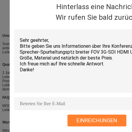
Hinterlass eine Nachric
Wir rufen Sie bald zurüc
Unsere Dienstleistungen
Soem-Service: wir können Soem- und ODM-Services für unsere Kunden
anbieten
Lieferzeit: probieren Sie Auftrag in 3-5 Werktage, Großauftrag in 7-15 Werktage
Qualitätsgarantie
2 Jahre für freie Reparatur
Lebenszeitservice für anhaltende zusammenarbeitende Kunden
Preisbedingung: EXW-Fabrik
Lieferbedingungen: durch Eil (DHL-/FedEx/TNT/UPS/EMS/Chinaposten), auf
dem Luftweg oder durch Meer
FAQ
MOQ: 1pc für Probe, mindestens 10pcs nach Beispielauftrag
Lieferzeit: Beispielauftrag in 3-5 Werktage, Großauftrag in 7-15 Werktage
EINREICHUNGEN
Warum uns wählen Sie
Winsafe-Technologie-Co Ltd. ist ein Videokonferenz-Kamerahersteller HD PTZ