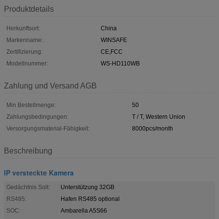
Produktdetails
Herkunftsort:
China
Markenname:
WINSAFE
Zertifizierung:
CE,FCC
Modellnummer:
WS-HD110WB
Zahlung und Versand AGB
Min Bestellmenge:
50
Zahlungsbedingungen:
T / T, Western Union
Versorgungsmaterial-Fähigkeit:
8000pcs/month
Beschreibung
IP versteckte Kamera
Gedächtnis Solt:
Unterstützung 32GB
RS485:
Hafen RS485 optional
SOC:
Ambarella A5S66