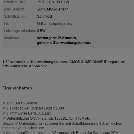
Effektive Pixel:
1920 (H) x 1080 (V)
Bild-Sensor:
1/3" CMOS-Sensor
Schnittstellen:
Splintloch
Iris:
Örtlich festgelegte Iris
Leistungsaufnahme:
3.5W
verborgene IP-Kamera
Markieren:
,
geheime Überwachungskamera
1/3" versteckte Überwachungskamera CMOS 2.1MP ONVIF IP reparierte
IRIS Ambarella A5S66 Soc
Eigenschaften
※ 1/3" CMOS-Sensor
※ 2,1 Megapixel, 30fps@1920 x 1080
※ 3.7mm Linse Berg, 0.01Lux
※ Unterstützung ONVIF 2,2, GB/T28181, ftp, RTSP etc.
Doppel ※ Unterstützung - strömen Sie, mit Schalldämpfung 3D, wirklichem
breitem dynamischem etc.
※ Audio-Input/Output, Input- u. Warnungs1ch Ertrag der Warnungs-2CH,