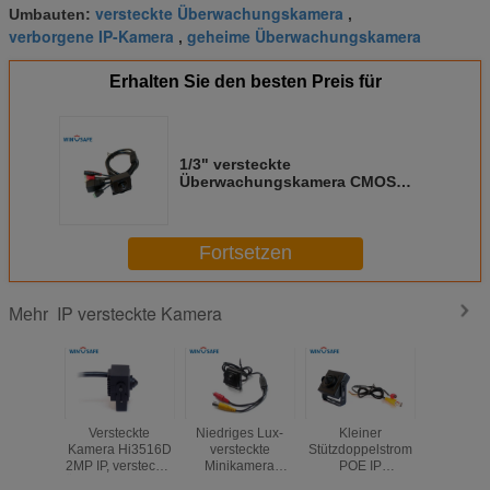
versteckte Überwachungskamera
Umbauten:
,
verborgene IP-Kamera
geheime Überwachungskamera
,
Erhalten Sie den besten Preis für
1/3" versteckte
Überwachungskamera CMOS
2.1MP ONVIF IP reparierte IRIS
Ambarella A5S66 Soc
Fortsetzen
IP versteckte Kamera
Mehr
Versteckte
Niedriges Lux-
Kleiner
Drahtlos
Kamera Hi3516D
versteckte
Stützdoppelstrom
verstec
2MP IP, versteckte
Minikamera
POE IP
Kame
Überwachungskamera
Digital mit 1/3"
versteckter
Bewegu