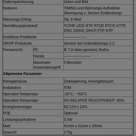
Datenspeicherung
Video und Bild
Notieren
TIMING-und Warnungs-Aufnahme
(Bewegung u. Sensor-Entdeckung)
Warnungs-Ertrag
Ftp, E-Mail
Vermittlungsprotokoll
TCP/IP, UDP, RTP, RTSP, RTCP, HTTP,
DNS, DDNS, DHCP, FTP, NTP
Drahtlose Protokolle
-------------------
ONVIF-Protokolle
Version der Unterstützungs 2,2
Fernansicht
PC
IE 7,0 oben genannt, firefox
Handy
----------------------
Maximaler
5 Benutzer
Anwenderzugriff
Allgemeine Parameter
Klimagehäuse
Zinklegierung, Innengebrauch
Installation
ATM
Operatint-Temperatur
-10°C - +50°C
Operatint-Temperatur
0% RELATIVE FEUCHTIGKEIT -85%
Energieversorger
DC12V-± 10%
POE
Optional
Leistungsaufnahme
3.5W
Maß
41mm x 31mm x 29mm
Gewicht
175g