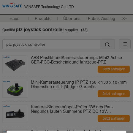
WINSAFE Technology Co.,LTD
Haus
Produkte
Über uns
Fabrik-Ausflug
>>
ptz joystick controller
Qualität
supplier.
(32)
ABS PlastikhandKamerasteuerungs-Mini2 Achse
CER-FCC-Bescheinigung fahrzeug-PTZ
Jetzt anfragen
Mini-Kamerasteuerung IP PTZ 158 x 150 x 107mm
Dimenstion mit 1-jähriger Garantie
Jetzt anfragen
Kamera-Steuerknüppel-Prüfer 6W des Pan-
Neigungs-lauten Summens PTZ DC 12V
420x260x170 Millimeter
Jetzt anfragen
Kleiner Operations-Verbrauch der Entsprechung