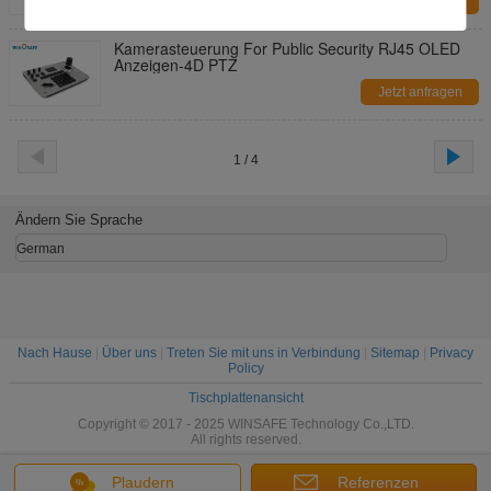
Jetzt anfragen
Kamerasteuerung For Public Security RJ45 OLED
Anzeigen-4D PTZ
Jetzt anfragen
1 / 4
Ändern Sie Sprache
German
Nach Hause
|
Über uns
|
Treten Sie mit uns in Verbindung
|
Sitemap
|
Privacy
Policy
Tischplattenansicht
Copyright © 2017 - 2025 WINSAFE Technology Co.,LTD.
All rights reserved.
Plaudern
Referenzen