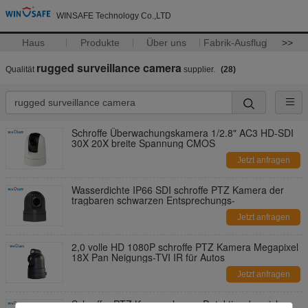
WINSAFE Technology Co.,LTD
Haus
Produkte
Über uns
Fabrik-Ausflug
>>
rugged surveillance camera
Qualität
supplier.
(28)
Schroffe Überwachungskamera 1/2.8" AC3 HD-SDI
30X 20X breite Spannung CMOS
Jetzt anfragen
Wasserdichte IP66 SDI schroffe PTZ Kamera der
tragbaren schwarzen Entsprechungs-
Jetzt anfragen
2,0 volle HD 1080P schroffe PTZ Kamera Megapixel
18X Pan Neigungs-TVI IR für Autos
Jetzt anfragen
Schroffer PTZ Kamera-langer Detektionsbereich-