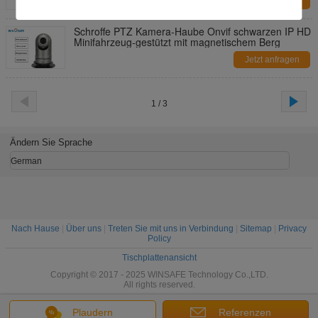
Jetzt anfragen
Schroffe PTZ Kamera-Haube Onvif schwarzen IP HD
Minifahrzeug-gestützt mit magnetischem Berg
Jetzt anfragen
1 / 3
Ändern Sie Sprache
German
Nach Hause
|
Über uns
|
Treten Sie mit uns in Verbindung
|
Sitemap
|
Privacy
Policy
Tischplattenansicht
Copyright © 2017 - 2025 WINSAFE Technology Co.,LTD.
All rights reserved.
Plaudern
Referenzen