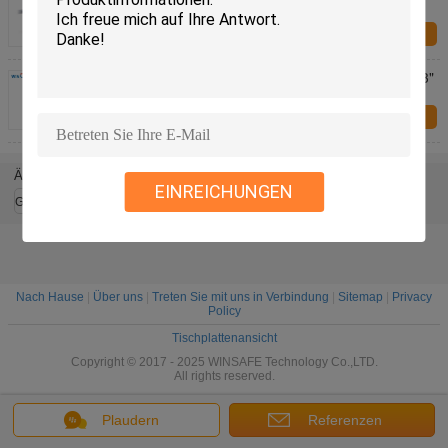
Überwachungskamera für Bank ATM-Maschine
Jetzt anfragen
Niedriges Lux-versteckte Minikamera Digital mit 1/3"
SONY-Doppeltes, das CCD scannt
Jetzt anfragen
Ändern Sie Sprache
EINREICHUNGEN
German
Nach Hause
|
Über uns
|
Treten Sie mit uns in Verbindung
|
Sitemap
|
Privacy
Policy
Tischplattenansicht
Copyright © 2017 - 2025 WINSAFE Technology Co.,LTD.
All rights reserved.
Plaudern
Referenzen