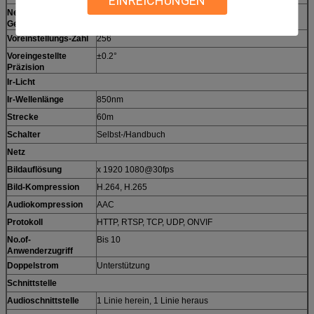
EINREICHUNGEN
Neigungs-
0.2° - 60°/s, justierbare, voreingestellte
Geschwindigkeit
Geschwindigkeit: 60°/s
Voreinstellungs-Zahl
256
Voreingestellte
±0.2°
Präzision
Ir-Licht
Ir-Wellenlänge
850nm
Strecke
60m
Schalter
Selbst-/Handbuch
Netz
Bildauflösung
x 1920 1080@30fps
Bild-Kompression
H.264, H.265
Audiokompression
AAC
Protokoll
HTTP, RTSP, TCP, UDP, ONVIF
No.of-
Bis 10
Anwenderzugriff
Doppelstrom
Unterstützung
Schnittstelle
Audioschnittstelle
1 Linie herein, 1 Linie heraus