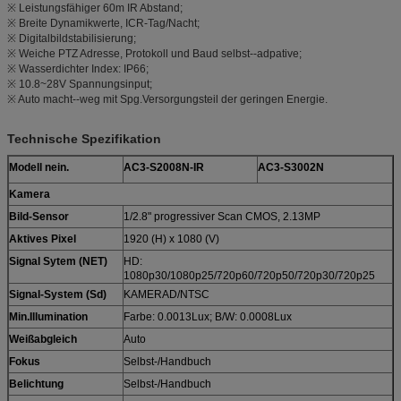
※ Leistungsfähiger 60m IR Abstand;
※ Breite Dynamikwerte, ICR-Tag/Nacht;
※ Digitalbildstabilisierung;
※ Weiche PTZ Adresse, Protokoll und Baud selbst--adpative;
※ Wasserdichter Index: IP66;
※ 10.8~28V Spannungsinput;
※ Auto macht--weg mit Spg.Versorgungsteil der geringen Energie.
Technische Spezifikation
Modell nein.
AC3-S2008N-IR
AC3-S3002N
Kamera
Bild-Sensor
1/2.8" progressiver Scan CMOS, 2.13MP
Aktives Pixel
1920 (H) x 1080 (V)
Signal Sytem (NET)
HD:
1080p30/1080p25/720p60/720p50/720p30/720p25
Signal-System (Sd)
KAMERAD/NTSC
Min.Illumination
Farbe: 0.0013Lux; B/W: 0.0008Lux
Weißabgleich
Auto
Fokus
Selbst-/Handbuch
Belichtung
Selbst-/Handbuch