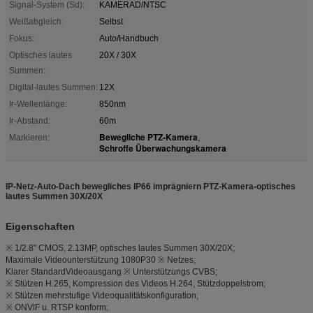
Signal-System (Sd):
KAMERAD/NTSC
Weißabgleich:
Selbst
Fokus:
Auto/Handbuch
Optisches lautes
20X / 30X
Summen:
Digital-lautes Summen:
12X
Ir-Wellenlänge:
850nm
Ir-Abstand:
60m
Bewegliche PTZ-Kamera
Markieren:
,
Schroffe Überwachungskamera
IP-Netz-Auto-Dach bewegliches IP66 imprägniern PTZ-Kamera-optisches
lautes Summen 30X/20X
Eigenschaften
※ 1/2.8" CMOS, 2.13MP, optisches lautes Summen 30X/20X;
Maximale Videounterstützung 1080P30 ※ Netzes;
Klarer StandardVideoausgang ※ Unterstützungs CVBS;
※ Stützen H.265, Kompression des Videos H.264, Stützdoppelstrom;
※ Stützen mehrstufige Videoqualitätskonfiguration;
※ ONVIF u. RTSP konform;