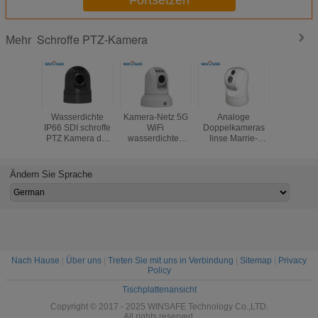
Fortsetzen
Schroffe PTZ-Kamera
Mehr
Wasserdichte
Kamera-Netz 5G
Analoge
Wetterf
IP66 SDI schroffe
WiFi
Doppelkameras
analoge 
PTZ Kamera der
wasserdichtes
linse Marrie-
PTZ Kame
tragbaren
IP66 des
Wärmebildgebungs-
mit Dämpf
schwarzen
optischen lauten
PTZ
Wischer
Entsprechungs-
Summens 20X
Patroui
Ändern Sie Sprache
öffnen sich
Robo
schroffes PTZ mit
SDK
Nach Hause
|
Über uns
|
Treten Sie mit uns in Verbindung
|
Sitemap
|
Privacy
Policy
Tischplattenansicht
Copyright © 2017 - 2025 WINSAFE Technology Co.,LTD.
All rights reserved.