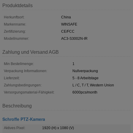
Produktdetails
Herkunftsort:
China
Markenname:
WINSAFE
Zertifizierung:
CE/FCC
Modellnummer:
AC3-S3002N-IR
Zahlung und Versand AGB
Min Bestellmenge:
1
Verpackung Informationen:
Nullverpackung
Lieferzeit:
5 - 8 Arbeitstage
Zahlungsbedingungen:
L / C, T / T, Western Union
Versorgungsmaterial-Fähigkeit:
6000pcs/month
Beschreibung
Schroffe PTZ-Kamera
Aktives Pixel:
1920 (H) x 1080 (V)