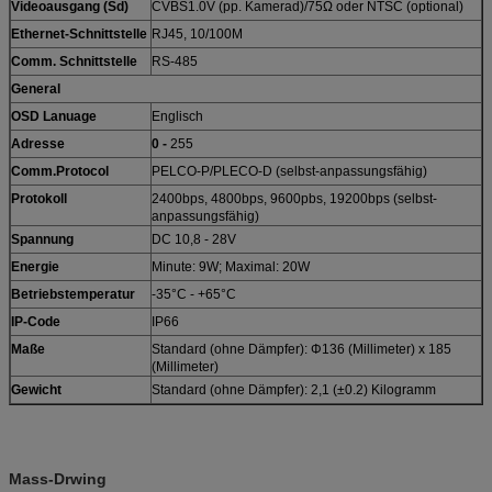
Videoausgang (Sd)
CVBS1.0V (pp. Kamerad)/75Ω oder NTSC (optional)
Ethernet-Schnittstelle
RJ45, 10/100M
Comm. Schnittstelle
RS-485
General
OSD Lanuage
Englisch
Adresse
0 -
255
Comm.Protocol
PELCO-P/PLECO-D (selbst-anpassungsfähig)
Protokoll
2400bps, 4800bps, 9600pbs, 19200bps (selbst-
anpassungsfähig)
Spannung
DC 10,8 - 28V
Energie
Minute: 9W; Maximal: 20W
Betriebstemperatur
-35°C - +65°C
IP-Code
IP66
Maße
Standard (ohne Dämpfer): Φ136 (Millimeter) x 185
(Millimeter)
Gewicht
Standard (ohne Dämpfer): 2,1 (±0.2) Kilogramm
Mass-Drwing