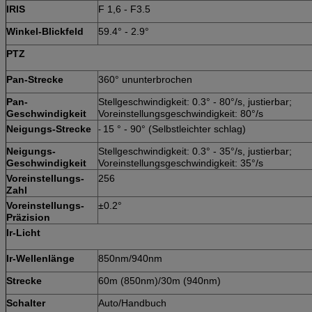
IRIS
F 1,6 - F3.5
Winkel-Blickfeld
59.4° - 2.9°
PTZ
Pan-Strecke
360° ununterbrochen
Pan-
Stellgeschwindigkeit: 0.3° - 80°/s, justierbar;
Geschwindigkeit
Voreinstellungsgeschwindigkeit: 80°/s
Neigungs-Strecke
15 ° - 90° (Selbstleichter schlag)
-
Neigungs-
Stellgeschwindigkeit: 0.3° - 35°/s, justierbar;
Geschwindigkeit
Voreinstellungsgeschwindigkeit: 35°/s
Voreinstellungs-
256
Zahl
Voreinstellungs-
±0.2°
Präzision
Ir-Licht
Ir-Wellenlänge
850nm/940nm
Strecke
60m (850nm)/30m (940nm)
Schalter
Auto/Handbuch