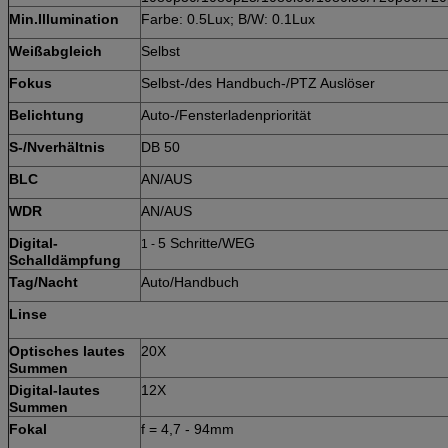
Min.Illumination
Farbe: 0.5Lux; B/W: 0.1Lux
Weißabgleich
Selbst
Fokus
Selbst-/des Handbuch-/PTZ Auslöser
Belichtung
Auto-/Fensterladenpriorität
S-/Nverhältnis
DB 50
BLC
AN/AUS
WDR
AN/AUS
Digital-
5 Schritte/WEG
1 -
Schalldämpfung
Tag/Nacht
Auto/Handbuch
Linse
Optisches lautes
20X
Summen
Digital-lautes
12X
Summen
Fokal
f = 4,7 - 94mm