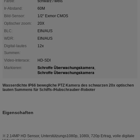
Farbe:
schwarz / weiß
Ir-Abstand:
60M
Bild-Sensor:
1/2“ Exmor CMOS
Optischer zoom:
20X
BLC:
EIN/AUS
WDR:
EIN/AUS
Digital-lautes
12x
Summen:
Video-Interace:
HD-SDI
Schroffe Überwachungskamera
Markieren:
,
Schroffe Überwachungskamera
Wasserdichte IP66 bewegliche PTZ Kamera des schwarzen 20x optischen
lauten Summens für Schiffs-/Hubschrauber-Roboter
Eigenschaften
※ 2.14MP HD Sensor, Unterstützungs1080p, 1080i, 720p Ertrag, volle digitale