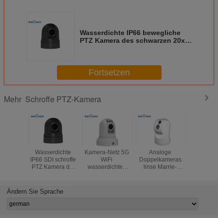
Wasserdichte IP66 bewegliche
PTZ Kamera des schwarzen 20x
optischen lauten Summens für
Schiffs-/Hubschrauber-Roboter
Fortsetzen
Schroffe PTZ-Kamera
Mehr
Wasserdichte
Kamera-Netz 5G
Analoge
Wetterf
IP66 SDI schroffe
WiFi
Doppelkameras
analoge 
PTZ Kamera der
wasserdichtes
linse Marrie-
PTZ Kame
tragbaren
IP66 des
Wärmebildgebungs-
mit Dämpf
schwarzen
optischen lauten
PTZ
Wischer
Entsprechungs-
Summens 20X
Patroui
Ändern Sie Sprache
öffnen sich
Robo
schroffes PTZ mit
SDK