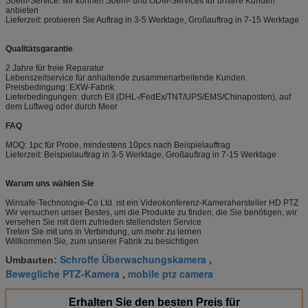
Soem-Service: wir können Soem- und ODM-Services für unsere Kunden
anbieten
Lieferzeit: probieren Sie Auftrag in 3-5 Werktage, Großauftrag in 7-15 Werktage
Qualitätsgarantie
2 Jahre für freie Reparatur
Lebenszeitservice für anhaltende zusammenarbeitende Kunden
Preisbedingung: EXW-Fabrik
Lieferbedingungen: durch Eil (DHL-/FedEx/TNT/UPS/EMS/Chinaposten), auf
dem Luftweg oder durch Meer
FAQ
MOQ: 1pc für Probe, mindestens 10pcs nach Beispielauftrag
Lieferzeit: Beispielauftrag in 3-5 Werktage, Großauftrag in 7-15 Werktage
Warum uns wählen Sie
Winsafe-Technologie-Co Ltd. ist ein Videokonferenz-Kamerahersteller HD PTZ
Wir versuchen unser Bestes, um die Produkte zu finden, die Sie benötigen, wir
versehen Sie mit dem zufrieden stellendsten Service
Treten Sie mit uns in Verbindung, um mehr zu lernen
Willkommen Sie, zum unserer Fabrik zu besichtigen
Schroffe Überwachungskamera
Umbauten:
,
Bewegliche PTZ-Kamera
mobile ptz camera
,
Erhalten Sie den besten Preis für