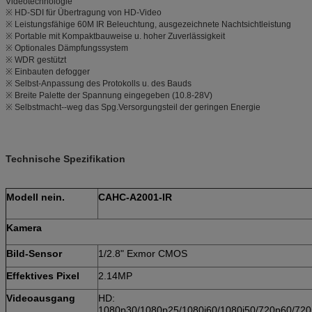
Videotechnologie
※ HD-SDI für Übertragung von HD-Video
※ Leistungsfähige 60M IR Beleuchtung, ausgezeichnete Nachtsichtleistung
※ Portable mit Kompaktbauweise u. hoher Zuverlässigkeit
※ Optionales Dämpfungssystem
※ WDR gestützt
※ Einbauten defogger
※ Selbst-Anpassung des Protokolls u. des Bauds
※ Breite Palette der Spannung eingegeben (10.8-28V)
※ Selbstmacht--weg das Spg.Versorgungsteil der geringen Energie
Technische Spezifikation
Modell nein.
CAHC-A2001-IR
Kamera
Bild-Sensor
1/2.8" Exmor CMOS
Effektives Pixel
2.14MP
Videoausgang
HD:
1080p30/1080p25/1080i60/1080i50/720p60/72