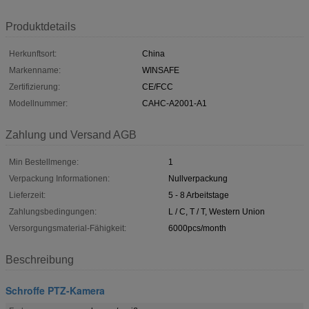
Produktdetails
Herkunftsort:
China
Markenname:
WINSAFE
Zertifizierung:
CE/FCC
Modellnummer:
CAHC-A2001-A1
Zahlung und Versand AGB
Min Bestellmenge:
1
Verpackung Informationen:
Nullverpackung
Lieferzeit:
5 - 8 Arbeitstage
Zahlungsbedingungen:
L / C, T / T, Western Union
Versorgungsmaterial-Fähigkeit:
6000pcs/month
Beschreibung
Schroffe PTZ-Kamera