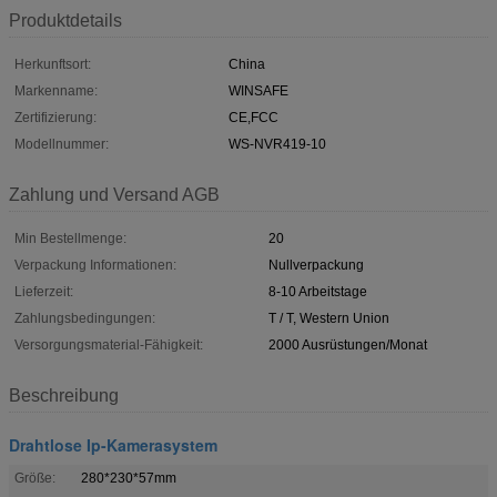
Produktdetails
Herkunftsort:
China
Markenname:
WINSAFE
Zertifizierung:
CE,FCC
Modellnummer:
WS-NVR419-10
Zahlung und Versand AGB
Min Bestellmenge:
20
Verpackung Informationen:
Nullverpackung
Lieferzeit:
8-10 Arbeitstage
Zahlungsbedingungen:
T / T, Western Union
Versorgungsmaterial-Fähigkeit:
2000 Ausrüstungen/Monat
Beschreibung
Drahtlose Ip-Kamerasystem
Größe:
280*230*57mm