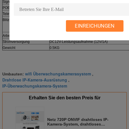
Signalschnittstelle
Stützen Sie PhotoresistorEingangssignal und das I
POE
N/A
Telefonüberwachung
N/A
Blitzschutz
Energie, Netz, umfassender Blitz POE, in Überein
GB/T17626.5,
EINREICHUNGEN
Internationaler Standard IEC61000-4-5.
Arbeitsbereich
(- 10℃~+60℃)
Stromversorgung
DC12V-Leistungsaufnahme (12V/1A)
Gewicht
0.5KG
wifi Überwachungskamerasystem
Umbauten:
,
Drahtlose IP-Kamera-Ausrüstung
,
IP-Überwachungskamera-System
Erhalten Sie den besten Preis für
Netz 720P ONVIF drahtloses IP-
Kamera-System, drahtloses
Warnungs-Kamera-System