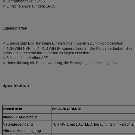
※ Schraubenpaket: 5PCS
※ Einfache Anweisungen: 1PCS
Eigenschaften
※ Energie zum Bild, tun keine Einstellungen, wirklich Dummkopfoperation
※ 4CH WIFI NVR mit 4 PCS WIFI IP-Kamera, können Sie Kunden erlauben, ihre
Selbst entsprechend ihrem Bedarf zu folgen erweitern
※ Stütztelefonbetreiber APP
※ Unterstützung die Postenwarnung, die Bewegungsentdeckung, das etc.
Spezifikation
Modell nein.
WS-NVK419M-10
Video- u. Audioinput
Netzvideoeingang
4CH NVR, mit 10,1“ LED, herauf unten linksrechts
Video u. Audioausgang