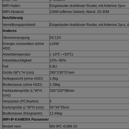
WIFI-Hafen
Eingebauter drahtloser Router, mit Antenne 2pcs
WIFI-Abstand
100M (offenes Gebiet), Wand: 20-30M
Netzführung
Vermittlungsprotokoll
Eingebauter drahtloser Router, mit Antenne 2pcs, d
Anderes
Stromversorgung
DC12V
Energie consumtion (ohne
≤16W
HDD
Arbeitstemperatur
(- 10℃--+55℃)
Arbeitsfeuchtigkeit
10%--90%
Fall
0.8U
Größe (W*L*H (cm))
280*230*57mm
Nettogewicht (ohne HDD)
1.6kg
Bruttomasse (ohne HDD)
2.39kg
Farbkastengröße (L*W*H
330*320*98mm
(cm))
Verpacken (PC/Karton)
5
Kartongröße (L*W*H (cm))
50*34*35cm
Bruttomasse (Kilogramm)
12.46kg
WIFI-IP-KAMERA Parameter
Modell nein.
WS-IPC-419M-10