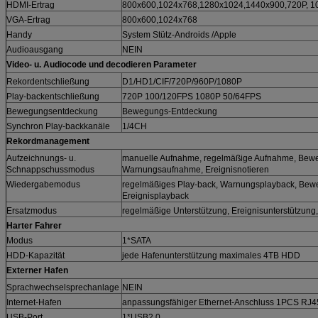
HDMI-Ertrag
800x600,1024x768,1280x1024,1440x900,720P, 1
VGA-Ertrag
800x600,1024x768
Handy
System Stütz-Androids /Apple
Audioausgang
NEIN
Video- u. Audiocode und decodieren Parameter
Rekordentschließung
D1/HD1/CIF/720P/960P/1080P
Play-backentschließung
720P 100/120FPS 1080P 50/64FPS
Bewegungsentdeckung
Bewegungs-Entdeckung
Synchron Play-backkanäle
1/4CH
Rekordmanagement
Aufzeichnungs- u.
manuelle Aufnahme, regelmäßige Aufnahme, Be
Schnappschussmodus
Warnungsaufnahme, Ereignisnotieren
Wiedergabemodus
regelmäßiges Play-back, Warnungsplayback, Be
Ereignisplayback
Ersatzmodus
regelmäßige Unterstützung, Ereignisunterstützung
Harter Fahrer
Modus
1*SATA
HDD-Kapazität
jede Hafenunterstützung maximales 4TB HDD
Externer Hafen
Sprachwechselsprechanlage
NEIN
Internet-Hafen
anpassungsfähiger Ethernet-Anschluss 1PCS RJ
USB-Port
1*USB2.0