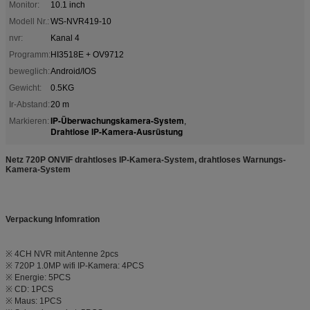
Monitor:
10.1 inch
Modell Nr.:
WS-NVR419-10
nvr:
Kanal 4
Programm:
HI3518E + OV9712
beweglich:
Android/IOS
Gewicht:
0.5KG
Ir-Abstand:
20 m
IP-Überwachungskamera-System
Markieren:
,
Drahtlose IP-Kamera-Ausrüstung
Netz 720P ONVIF drahtloses IP-Kamera-System, drahtloses Warnungs-
Kamera-System
Verpackung Infomration
※ 4CH NVR mit Antenne 2pcs
※ 720P 1.0MP wifi IP-Kamera: 4PCS
※ Energie: 5PCS
※ CD: 1PCS
※ Maus: 1PCS