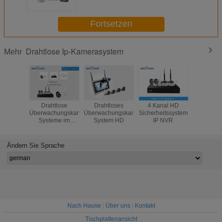
Fortsetzen
Drahtlose Ip-Kamerasystem
Mehr
Drahtlose
Drahtloses
4 Kanal HD
Kan
Überwachungskamera-
Überwachungskamera-
Sicherheitssystem
Wireless1
Systeme im
System HD
IP NVR
ONVIF 
Freien für Haus
Ausrüstun
Kamera-N
10,1“ Mo
Ändern Sie Sprache
Nach Hause
|
Über uns
|
Kontakt
Tischplattenansicht