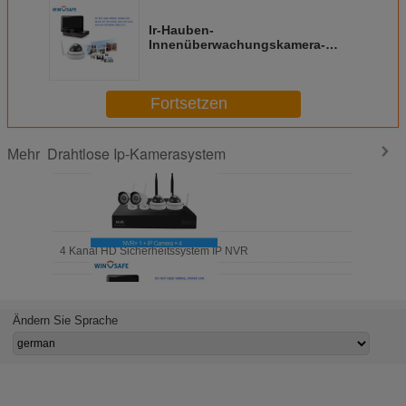
Ir-Hauben-
Innenüberwachungskamera-
System-im Freien drahtlose
Videoverarbeitung H.264
Fortsetzen
Drahtlose Ip-Kamerasystem
Mehr
4 Kanal HD Sicherheitssystem IP NVR
Ändern Sie Sprache
tausrüstung der Überwachungssystem-4 des Kanal-NVR 20M - 30M Infrarot-Abst