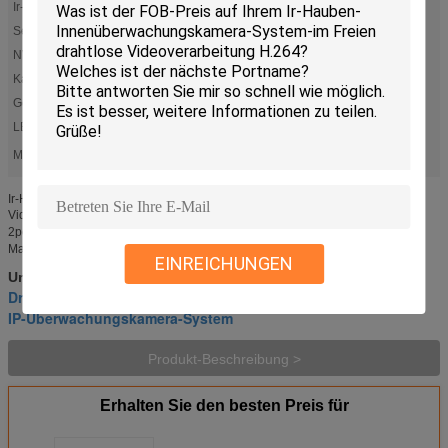
Ir-Abstand:
20-30m
Sensor:
1/4" Sensor OV9712 CMOS
NVR-Größe:
330mm x 230mm x57mm
Kamerafarbe:
Weiß
Gewicht:
3.1KG
LED:
15pcs IR LED
Markieren:
,
wifi Überwachungskamerasystem
Drahtlose IP-Kamera-Ausrüstung
Ir-Hauben-Innenüberwachungskamera-System-im Freien drahtlose
Videoverarbeitung H.264 Verpackung Infomration ※ 4CH NVR mit Antenne
2pcs ※ 960P 1.3MP wifi IP-Kamera: 4PCS ※ Energie: 5PCS ※ CD: 1PCS ※
Maus: 1PCS ※ ...
EINREICHUNGEN
wifi Überwachungskamerasystem
Umbauten:
,
Drahtlose IP-Kamera-Ausrüstung
,
IP-Überwachungskamera-System
Produkt-Beschreibung >
Erhalten Sie den besten Preis für