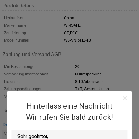
Produktdetails
Herkunftsort:
China
Markenname:
WINSAFE
Zertifizierung:
CE,FCC
Modellnummer:
WS-VNR411-13
Zahlung und Versand AGB
Min Bestellmenge:
20
Verpackung Informationen:
Nullverpackung
Lieferzeit:
8-10 Arbeitstage
Zahlungsbedingungen:
T / T, Western Union
Versorgungsmaterial-Fähigkeit:
2000 Ausrüstungen/Monat
Hinterlass eine Nachricht
Beschreibung
Wir rufen Sie bald zurück!
Drahtlose Ip-Kamerasystem
Videoverarbeitung:
H.264