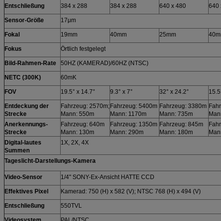
Entschließung
384 x 288
384 x 288
640 x 480
640
Sensor-Größe
17μm
Fokal
19mm
40mm
25mm
40
Fokus
Örtlich festgelegt
Bild-Rahmen-Rate
50HZ (KAMERAD)/60HZ (NTSC)
NETC (300K)
60mK
FOV
19.5° x 14.7°
9.3° x 7°
32° x 24.2°
15.5
Entdeckung der
Fahrzeug: 2570m;
Fahrzeug: 5400m
Fahrzeug: 3380m
Fah
Strecke
Mann: 550m
Mann: 1170m
Mann: 735m
Man
Anerkennungs-
Fahrzeug: 640m
Fahrzeug: 1350m
Fahrzeug: 845m
Fah
Strecke
Mann: 130m
Mann: 290m
Mann: 180m
Man
Digital-lautes
1X, 2X, 4X
Summen
Tageslicht-Darstellungs-Kamera
Video-Sensor
1/4" SONY-Ex-Ansicht HATTE CCD
Effektives Pixel
Kamerad: 750 (H) x 582 (V); NTSC 768 (H) x 494 (V)
Entschließung
550TVL
Videosystem
PAL/NTSC