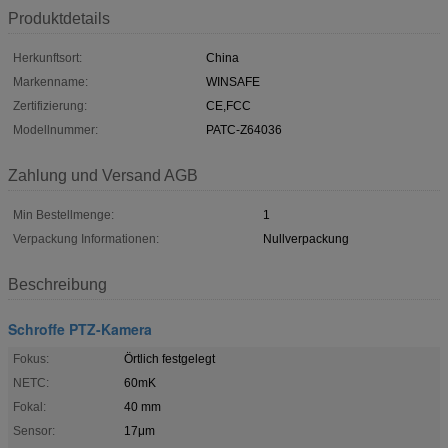
Produktdetails
Herkunftsort:
China
Markenname:
WINSAFE
Zertifizierung:
CE,FCC
Modellnummer:
PATC-Z64036
Zahlung und Versand AGB
Min Bestellmenge:
1
Verpackung Informationen:
Nullverpackung
Beschreibung
Schroffe PTZ-Kamera
Fokus:
Örtlich festgelegt
NETC:
60mK
Fokal:
40 mm
Sensor:
17μm