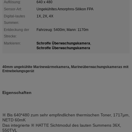
Auflösung:
640 x 480
Sensor-Art:
Ungekühltes Amorphns-Silikon FPA
Digital-lautes
1X, 2X, 4X
Summen:
Entdeckung der
Fahrzeug: 5400m; Mann: 1170m
Strecke:
Schroffe Überwachungskamera
Markieren:
,
Schroffe Überwachungskamera
40mm ungekühlte Marinewärmekamera, Marineüberwachungskameras mit
Entnebelungsgerät
Eigenschaften
※ Bis 640*480 zum sehr empfindlichen thermischen Toner, 1717μm,
NETD 60mK
Das integrierte ※ HATTE Sichtmodul des lauten Summens 36X,
550TVL