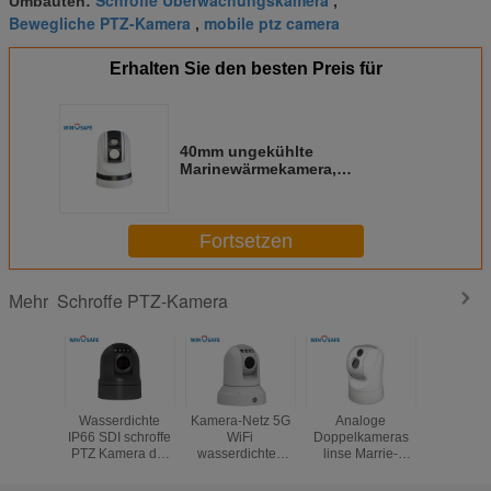
Schroffe Überwachungskamera
Umbauten:
,
Bewegliche PTZ-Kamera
mobile ptz camera
,
Erhalten Sie den besten Preis für
40mm ungekühlte
Marinewärmekamera,
Marineüberwachungskameras mit
Entnebelungsgerät
Fortsetzen
Schroffe PTZ-Kamera
Mehr
Wasserdichte
Kamera-Netz 5G
Analoge
Wetterf
IP66 SDI schroffe
WiFi
Doppelkameras
analoge 
PTZ Kamera der
wasserdichtes
linse Marrie-
PTZ Kame
tragbaren
IP66 des
Wärmebildgebungs-
mit Dämpf
schwarzen
optischen lauten
PTZ
Wischer