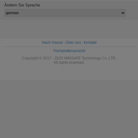
Entsprechungs-
Summens 20X
Patroui
Ändern Sie Sprache
öffnen sich
Robo
schroffes PTZ mit
SDK
Nach Hause
|
Über uns
|
Kontakt
Tischplattenansicht
Copyright © 2017 - 2025 WINSAFE Technology Co.,LTD.
All rights reserved.