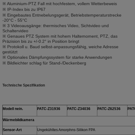
※ Aluminium-PTZ Fall mit hochfestem, vollem Wetterbeweis
※ IP-Index bis zu IP67
※ Eingebautes Entnebelungsgerät, Betriebstemperaturstrecke
-20°C - 55°C
※ 3 Videoausgänge: thermisches Video, Sichtvideo und
Schaltervideo
※ Genaues PTZ System mit hohem Haltemoment, PTZ, das
Präzision bis zu +/-0.2° in Position bringt
※ Protokoll u. Baud selbst-anpassungsfähig, weiche Adresse
gestützt
※ Optionales Dämpfungssystem für starke Anwendungen
※ Bildleichter schlag für Stand-/Deckenberg
Technische Spezifikation
Modell nein.
PATC-Z31936
PATC-Z34036
PATC-Z62536
PAT
Wärmebildkamera
Sensor-Art
Ungekühltes Amorphns-Silikon FPA