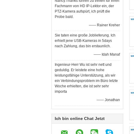
Nancy.Thanks führen zu treffen für Ihren
Fachmann von HD IP-Lektor ein, der
PTZ-Kamera aufspürt, ich prüft die
Probe bald.
—— Rainer Kreher
Sie taten eine große Joblieferung. Ich
erhielt jene USB-Kameras in 5days
nach Zahlung, das bin erstaunlich.
—— Idah Manaf
Ingenieur-Herr Wu ist sehr nett und
geduldig. Er leistete eine hohe
leistungsfähige Unterstützung, als wir
ein Verbindungsproblem im Büro letzte
Woche erhielten, die ist sehr sehr
importa
—— Jonathan
Ich bin online Chat Jetzt