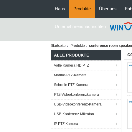
Haus
Produkte
Über uns
Fab
Unternehmensnachrichten
Startseite
Produkte
conference room speake
c
ALLE PRODUKTE
Volle Kamera HD PTZ
Marine-PTZ-Kamera
Schroffe PTZ-Kamera
PTZ-Videokonferenzkamera
USB-Videokonferenz-Kamera
USB-Konferenz-Mikrofon
IP PTZ Kamera