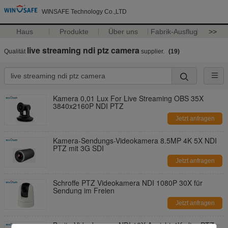
WINSAFE Technology Co.,LTD
Haus
Produkte
Über uns
Fabrik-Ausflug
>>
live streaming ndi ptz camera
Qualität
supplier.
(19)
Kamera 0,01 Lux For Live Streaming OBS 35X
3840x2160P NDI PTZ
Jetzt anfragen
Kamera-Sendungs-Videokamera 8.5MP 4K 5X NDI
PTZ mit 3G SDI
Jetzt anfragen
Schroffe PTZ Videokamera NDI 1080P 30X für
Sendung im Freien
Jetzt anfragen
Breite Videokamera NDI 12X Ansicht-4K ultra PTZ