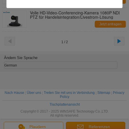
Jetzt anfragen
Volle HD-Video-Conferencing-Kamera 1080P NDI
PTZ für Handelsintegration/Livestrom-Lösung
Jetzt anfragen
1 / 2
Ändern Sie Sprache
German
Nach Hause
|
Über uns
|
Treten Sie mit uns in Verbindung
|
Sitemap
|
Privacy
Policy
Tischplattenansicht
Copyright © 2017 - 2025 WINSAFE Technology Co.,LTD.
All rights reserved.
Plaudern
Referenzen