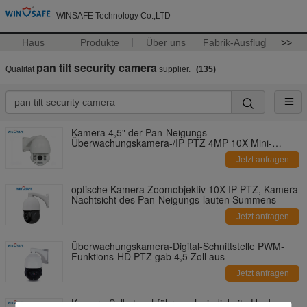
WINSAFE Technology Co.,LTD
Haus
Produkte
Über uns
Fabrik-Ausflug
>>
pan tilt security camera
Qualität
supplier.
(135)
Kamera 4,5" der Pan-Neigungs-
Überwachungskamera-/IP PTZ 4MP 10X Mini-
Abstand IP 60M IR
Jetzt anfragen
optische Kamera Zoomobjektiv 10X IP PTZ, Kamera-
Nachtsicht des Pan-Neigungs-lauten Summens
Jetzt anfragen
Überwachungskamera-Digital-Schnittstelle PWM-
Funktions-HD PTZ gab 4,5 Zoll aus
Jetzt anfragen
Kamera-Selbstnachführgeschwindigkeits-Hauben-