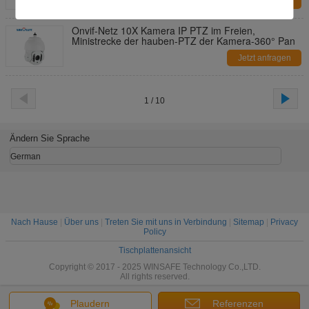
Jetzt anfragen
Onvif-Netz 10X Kamera IP PTZ im Freien,
Ministrecke der hauben-PTZ der Kamera-360° Pan
Jetzt anfragen
1 / 10
Ändern Sie Sprache
German
Nach Hause
|
Über uns
|
Treten Sie mit uns in Verbindung
|
Sitemap
|
Privacy
Policy
Tischplattenansicht
Copyright © 2017 - 2025 WINSAFE Technology Co.,LTD.
All rights reserved.
Plaudern
Referenzen