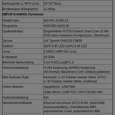
Kartongröße (L*W*H (cm))
50*34*35cm
Bruttomasse (Kilogramm)
12.46kg
WIFI-IP-KAMERA Parameter
Modell nein.
WS-IPC-418M-13
Programm
HI3518E+OV0130
Systemstruktur
Eingebetteter RTOS-Entwurf, Dual Core 32-Bit-
DSP, reine Hardware-Kompression, Wachhund;
Sensor
1/4" Sensor OV0130 CMOS
Geführt
36PCS IR LED+15PCS IR LED
Linse
4.0MM 2.0MP HD Linse
Ir-Abstand
20-30M
Minimale Beleuchtung
Colo 0.001Lux@F1.2;
Videoverarbeitung
H.264 Kodierung, MJPEG-Kodierung
AVI-Format; Stützstrom 0.1M~16Mpbs justierbar;
Bild-Rahmen-Rate
Kamerad: 1~25 Feld/an zweiter Stelle, NTSC:
1~30 Feld/an zweiter Stelle; Justierbar
Video-Streams
Hauptstrom: 1280*960
Unter-Strom: 1280*720, 704*576,640*480
Audioverarbeitung
N/A
Netzwerkschnittstelle
Ethernet-Anschluss 1PCS RJ45, 10m/100M
anpassungsfähig; Unterstützung WIFI,
automatischer Code, automatisches Bild