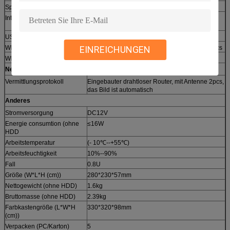
Sprachwechselsprechanlage
NEIN
Internet-Hafen
anpassungsfähiger Ethernet-Anschluss 1PCS
RJ45 10M/100M
USB-Port
1*USB2.0
WIFI-Hafen
Eingebauter drahtloser Router, mit Antenne 2pcs
EINREICHUNGEN
WIFI-Abstand
100M (offenes Gebiet), Wand: 20-30M
Netzführung
Vermittlungsprotokoll
Eingebauter drahtloser Router, mit Antenne 2pcs,
das Bild ist automatisch
Anderes
Stromversorgung
DC12V
Energie consumtion (ohne
≤16W
HDD
Arbeitstemperatur
(- 10℃--+55℃)
Arbeitsfeuchtigkeit
10%--90%
Fall
0.8U
Größe (W*L*H (cm))
280*230*57mm
Nettogewicht (ohne HDD)
1.6kg
Bruttomasse (ohne HDD)
2.39kg
Farbkastengröße (L*W*H
330*320*98mm
(cm))
Verpacken (PC/Karton)
5