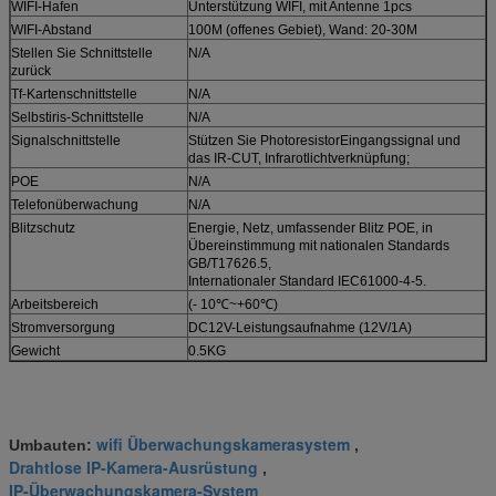
WIFI-Hafen
Unterstützung WIFI, mit Antenne 1pcs
WIFI-Abstand
100M (offenes Gebiet), Wand: 20-30M
Stellen Sie Schnittstelle
N/A
zurück
Tf-Kartenschnittstelle
N/A
Selbstiris-Schnittstelle
N/A
Signalschnittstelle
Stützen Sie PhotoresistorEingangssignal und
das IR-CUT, Infrarotlichtverknüpfung;
POE
N/A
Telefonüberwachung
N/A
Blitzschutz
Energie, Netz, umfassender Blitz POE, in
Übereinstimmung mit nationalen Standards
GB/T17626.5,
Internationaler Standard IEC61000-4-5.
Arbeitsbereich
(- 10℃~+60℃)
Stromversorgung
DC12V-Leistungsaufnahme (12V/1A)
Gewicht
0.5KG
wifi Überwachungskamerasystem
Umbauten:
,
Drahtlose IP-Kamera-Ausrüstung
,
IP-Überwachungskamera-System