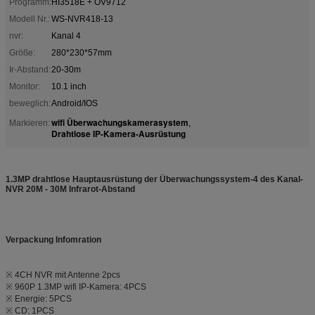
Programm:
HI3518E + OV9712
Modell Nr.:
WS-NVR418-13
nvr:
Kanal 4
Größe:
280*230*57mm
Ir-Abstand:
20-30m
Monitor:
10.1 inch
beweglich:
Android/IOS
wifi Überwachungskamerasystem
Markieren:
,
Drahtlose IP-Kamera-Ausrüstung
1.3MP drahtlose Hauptausrüstung der Überwachungssystem-4 des Kanal-
NVR 20M - 30M Infrarot-Abstand
Verpackung Infomration
※ 4CH NVR mit Antenne 2pcs
※ 960P 1.3MP wifi IP-Kamera: 4PCS
※ Energie: 5PCS
※ CD: 1PCS