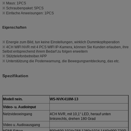
※ Maus: 1PCS
※ Schraubenpaket: 5PCS
※ Einfache Anweisungen: 1PCS
Eigenschaften
※ Energie zum Bild, tun keine Einstellungen, wirklich Dummkopfoperation
※ 4CH WIFI NVR mit 4 PCS WIFI IP-Kamera, können Sie Kunden erlauben, ihre
Selbst entsprechend ihrem Bedarf zu folgen erweitern
※ Stütztelefonbetreiber APP
※ Unterstützung die Postenwarnung, die Bewegungsentdeckung, das etc.
Spezifikation
Modell nein.
WS-NVK418M-13
Video- u. Audioinput
Netzvideoeingang
4CH NVR, mit 10,1“ LED, herauf unten
linksrechts, drehen 180 Grad
Video u. Audioausgang
HDMI-Ertrag
800x600,1024x768,1280x1024,1440x900,720P,