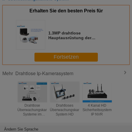
Erhalten Sie den besten Preis für
1.3MP drahtlose
Hauptausrüstung der
Überwachungssystem-4 des
Kanal-NVR 20M - 30M Infrarot-
Abstand
Fortsetzen
Drahtlose Ip-Kamerasystem
Mehr
Drahtlose
Drahtloses
4 Kanal HD
Kan
Überwachungskamera-
Überwachungskamera-
Sicherheitssystem
Wireless1
Systeme im
System HD
IP NVR
ONVIF 
Freien für Haus
Ausrüstun
Kamera-N
10,1“ Mo
Ändern Sie Sprache