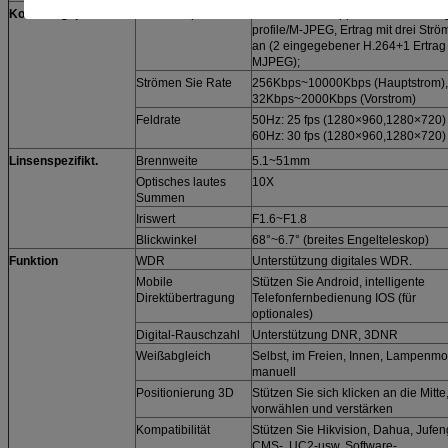
Kodierungsparameter
Videokompression
Nehmen Sie Doppeltstrom H.264Hi
profile/M-JPEG, Ertrag mit drei Str
an (2 eingegebener H.264+1 Ertrag
MJPEG);
Strömen Sie Rate
256Kbps~10000Kbps (Hauptstrom),
32Kbps~2000Kbps (Vorstrom)
Feldrate
50Hz: 25 fps (1280×960,1280×720)
60Hz: 30 fps (1280×960,1280×720)
Linsenspezifikt.
Brennweite
5.1~51mm
Optisches lautes
10X
Summen
Iriswert
F1.6~F1.8
Blickwinkel
68°~6.7° (breites Engelteleskop)
Funktion
WDR
Unterstützung digitales WDR.
Mobile
Stützen Sie Android, intelligente
Direktübertragung
Telefonfernbedienung IOS (für
optionales)
Digital-Rauschzahl
Unterstützung DNR, 3DNR
Weißabgleich
Selbst, im Freien, Innen, Lampenmo
manuell
Positionierung 3D
Stützen Sie sich klicken an die Mitte
vorwählen und verstärken
Kompatibilität
Stützen Sie Hikvision, Dahua, Jufen
CMS-, UC2-usw. Software-