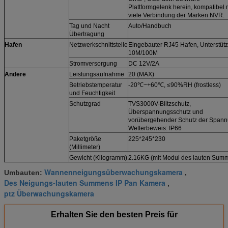
Plattformgelenk herein, kompatibel 
viele Verbindung der Marken NVR.
Tag und Nacht
Auto/Handbuch
Übertragung
Hafen
Netzwerkschnittstelle
Eingebauter RJ45 Hafen, Unterstüt
10M/100M
Stromversorgung
DC 12V/2A
Andere
Leistungsaufnahme
20 (MAX)
Betriebstemperatur
-20℃~+60℃, ≤90%RH (frostless)
und Feuchtigkeit
Schutzgrad
TVS3000V-Blitzschutz,
Überspannungsschutz und
vorübergehender Schutz der Spann
Wetterbeweis: IP66
Paketgröße
225*245*230
(Millimeter)
Gewicht (Kilogramm)
2.16KG (mit Modul des lauten Sum
Wannenneigungsüberwachungskamera
Umbauten:
,
Des Neigungs-lauten Summens IP Pan Kamera
,
ptz Überwachungskamera
Erhalten Sie den besten Preis für