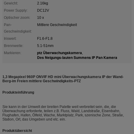
Gewicht:
2.16kg
Power Supply:
DC12V
Optischer zoom:
10 x
Pan-
Mittlere Geschwindigkeit
Geschwindigkeit:
Iriswert:
F1.6-F1.8
Brennweite:
5.1-51mm
ptz Überwachungskamera
Markieren:
,
Des Neigungs-lauten Summens IP Pan Kamera
1,3 Megapixel 960P ONVIF HD mini Überwachungskamera IP der Wand-
Berg-im Freien mittlere Geschwindigkeits-PTZ
Produkteinführung
Sie kann in der Umwelt der breiten Palette weit verbreitet sein, die, die
Überwachung erforderte, teilen z.B. Fluss, Wald, Landstraße, Eisenbahn,
Flughafen, Hafen, Ölfeld, Wache, Marktplatz, Park, szenische Zone, Straße,
Station, Ort, das Umgeben und etc. ein.
Produktübersicht