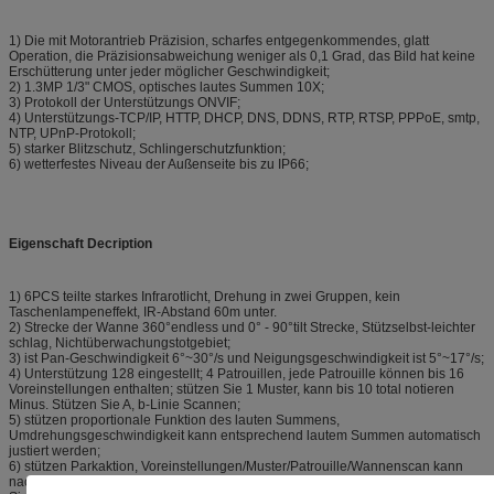
1) Die mit Motorantrieb Präzision, scharfes entgegenkommendes, glatt
Operation, die Präzisionsabweichung weniger als 0,1 Grad, das Bild hat keine
Erschütterung unter jeder möglicher Geschwindigkeit;
2) 1.3MP 1/3" CMOS, optisches lautes Summen 10X;
3) Protokoll der Unterstützungs ONVIF;
4) Unterstützungs-TCP/IP, HTTP, DHCP, DNS, DDNS, RTP, RTSP, PPPoE, smtp,
NTP, UPnP-Protokoll;
5) starker Blitzschutz, Schlingerschutzfunktion;
6) wetterfestes Niveau der Außenseite bis zu IP66;
Eigenschaft Decription
1) 6PCS teilte starkes Infrarotlicht, Drehung in zwei Gruppen, kein
Taschenlampeneffekt, IR-Abstand 60m unter.
2) Strecke der Wanne 360°endless und 0° - 90°tilt Strecke, Stützselbst-leichter
schlag, Nichtüberwachungstotgebiet;
3) ist Pan-Geschwindigkeit 6°~30°/s und Neigungsgeschwindigkeit ist 5°~17°/s;
4) Unterstützung 128 eingestellt; 4 Patrouillen, jede Patrouille können bis 16
Voreinstellungen enthalten; stützen Sie 1 Muster, kann bis 10 total notieren
Minus. Stützen Sie A, b-Linie Scannen;
5) stützen proportionale Funktion des lauten Summens,
Umdrehungsgeschwindigkeit kann entsprechend lautem Summen automatisch
justiert werden;
6) stützen Parkaktion, Voreinstellungen/Muster/Patrouille/Wannenscan kann
nach einer definierten Zeit der Untätigkeit automatisch hervorrufen (enthalten