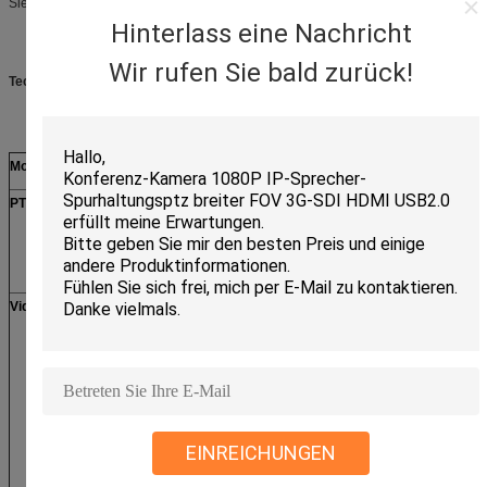
Sie den Freizustand, nachdem die Stromversorgung einschaltet gewesen ist)
Hinterlass eine Nachricht
Wir rufen Sie bald zurück!
Technische Spezifikation
Modell nein.
WS-52DIRW/P-130
PTZ-Parameter
Ir-Abstand
60m
Pan-Strecke &speed
Strecke und Geschwindigkeit 6°-30°
der Wanne 360°endless
Neigungsstrecke u. -
0° - 90°tilt Strecke, Selbstleichter sc
geschwindigkeit
Geschwindigkeit 5°-17°/S
Videoparameter
Bild-Sensor
1/3" Ex-Ansicht 1.3MP Aptina CMOS
AR0130
Entschließung
Hauptstrom:
(1280×960,1280×720,720×576,640
Vorstrom:
(640×480,352×288,320×240,176×1
Niedriges Lux
0.1Lux (Farbmodus), 0.01Lux (schw
Modus); 0 Lux (IR-Nacht an)
EINREICHUNGEN
Elektronischer
1/2 | 1/20,000s, stützen langsamen
Verschluss
Fensterladen