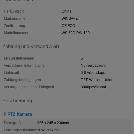
Herkunftsort:
China
Markenname:
WINSAFE
Zertifizierung:
CE,FCC
Modellnummer:
WS-52DIRW-130
Zahlung und Versand AGB
Min Bestellmenge:
5
Verpackung Informationen:
Nullverpackung
Lieferzeit:
5-8 Arbeitstage
Zahlungsbedingungen:
T / T, Western Union
Versorgungsmaterial-Fähigkeit:
3000pcs/Monat
Beschreibung
IP PTZ Kamera
Paketgröße:
225 x 245 x 230mm
Leistungsaufnahme:
20W (maximal)