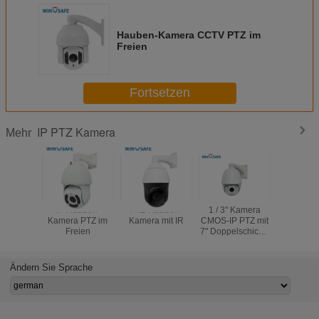
Hauben-Kamera CCTV PTZ im
Freien
Fortsetzen
IP PTZ Kamera
Mehr
IP-Hauben-
PTZ-Hauben-
1 / 3" Kamera
hauben-
Kamera PTZ im
Kamera mit IR
CMOS-IP PTZ mit
2,0
Freien
7" Doppelschicht-
Parlamen
Körper-Bau 1920
Pixel 
* 1080
optischen
Summen
Ändern Sie Sprache
Hochgesch
IR-Absta
Met